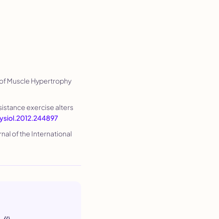
n of Muscle Hypertrophy
sistance exercise alters
hysiol.2012.244897
rnal of the International