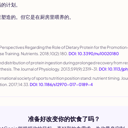
循的计划。
里塑造的。但它是在厨房里喂养的。
t Perspectives Regarding the Role of Dietary Protein for the Promotio
se Training.
Nutrients
. 2018;10(2):180.
DOI: 10.3390/nu10020180
 and distribution of protein ingestion during prolonged recovery from re
nthesis.
The Journal of Physiology
. 2013;591(9):2319-31.
DOI: 10.1113/jp
rnational society of sports nutrition position stand: nutrient timing.
Jou
tion
. 2017;14:33.
DOI: 10.1186/s12970-017-0189-4
准备好改变你的饮食了吗？