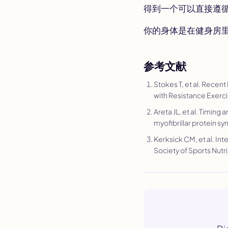
得到一个可以直接遵
你的身体是在健身房
参考文献
Stokes T, et al. Recen
with Resistance Exerci
Areta JL, et al. Timing
myofibrillar protein sy
Kerksick CM, et al. Inte
Society of Sports Nutri