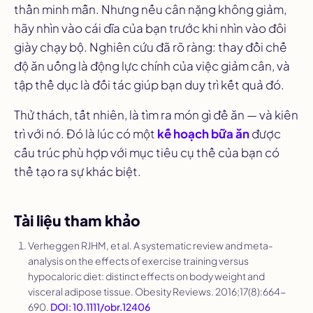
thần minh mẫn. Nhưng nếu cân nặng không giảm,
hãy nhìn vào cái dĩa của bạn trước khi nhìn vào đôi
giày chạy bộ. Nghiên cứu đã rõ ràng: thay đổi chế
độ ăn uống là động lực chính của việc giảm cân, và
tập thể dục là đối tác giúp bạn duy trì kết quả đó.
Thử thách, tất nhiên, là tìm ra món gì để ăn — và kiên
trì với nó. Đó là lúc có một
kế hoạch bữa ăn
được
cấu trúc phù hợp với mục tiêu cụ thể của bạn có
thể tạo ra sự khác biệt.
Tài liệu tham khảo
Verheggen RJHM, et al. A systematic review and meta-
analysis on the effects of exercise training versus
hypocaloric diet: distinct effects on body weight and
visceral adipose tissue.
Obesity Reviews
. 2016;17(8):664-
690.
DOI: 10.1111/obr.12406