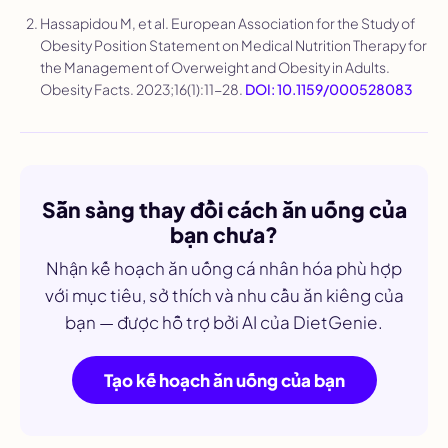
Hassapidou M, et al. European Association for the Study of
Obesity Position Statement on Medical Nutrition Therapy for
the Management of Overweight and Obesity in Adults.
Obesity Facts
. 2023;16(1):11-28.
DOI: 10.1159/000528083
Sẵn sàng thay đổi cách ăn uống của
bạn chưa?
Nhận kế hoạch ăn uống cá nhân hóa phù hợp
với mục tiêu, sở thích và nhu cầu ăn kiêng của
bạn — được hỗ trợ bởi AI của DietGenie.
Tạo kế hoạch ăn uống của bạn