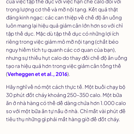
của việc tập thể dục với việc hạn chế calo đối với
trọng lượng cơ thể và mỡ nội tạng. Kết quả thật
đáng kinh ngạc: các can thiệp về chế độ ăn uống
luôn mang lại hiệu quả giảm cân lớn hơn so với chỉ
tập thể dục. Mặc dù tập thể dục có những lợi ích
riêng trong việc giảm mô mỡ nội tạng (chất béo
nguy hiểm tích tụ quanh các cơ quan của bạn),
nhưng sự thiếu hụt calo do thay đổi chế độ ăn uống
tạo ra hiệu quả hơn trong việc giảm cân tổng thể
(
Verheggen et et al., 2016
).
Hãy nghĩ về nó một cách thực tế. Một buổi chạy bộ
30 phút đốt cháy khoảng 250–350 calo. Một bữa
ăn ở nhà hàng có thể dễ dàng chứa hơn 1.000 calo
so với một bữa ăn tự nấu ở nhà. Chỉ mất vài phút để
tiêu thụ những gì phải mất hàng giờ để đốt cháy.