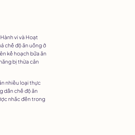
 Hành vi và Hoạt
uả chế độ ăn uống ở
lên kế hoạch bữa ăn
năng bị thừa cân
n nhiều loại thực
ng dẫn chế độ ăn
được nhắc đến trong