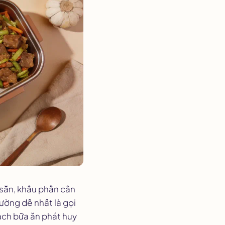
n sẵn, khẩu phần cân
đường dễ nhất là gọi
oạch bữa ăn phát huy