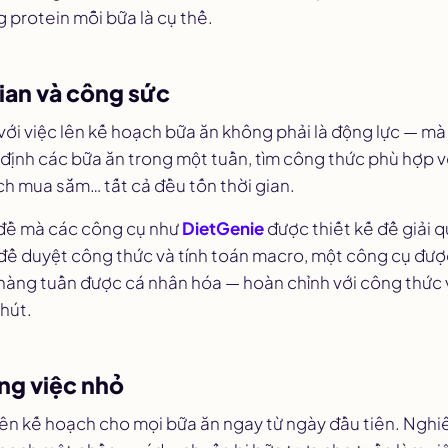
g protein mỗi bữa là cụ thể.
gian và công sức
 với việc lên kế hoạch bữa ăn không phải là động lực — mà
định các bữa ăn trong một tuần, tìm công thức phù hợp v
ch mua sắm… tất cả đều tốn thời gian.
 đề mà các công cụ như
DietGenie
được thiết kế để giải q
để duyệt công thức và tính toán macro, một công cụ được 
 hàng tuần được cá nhân hóa — hoàn chỉnh với công thức
phút.
ng việc nhỏ
ên kế hoạch cho mọi bữa ăn ngay từ ngày đầu tiên. Nghi