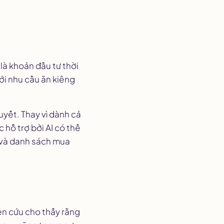
 là khoản đầu tư thời
ới nhu cầu ăn kiêng
uyết. Thay vì dành cả
hỗ trợ bởi AI có thể
 và danh sách mua
ên cứu cho thấy rằng