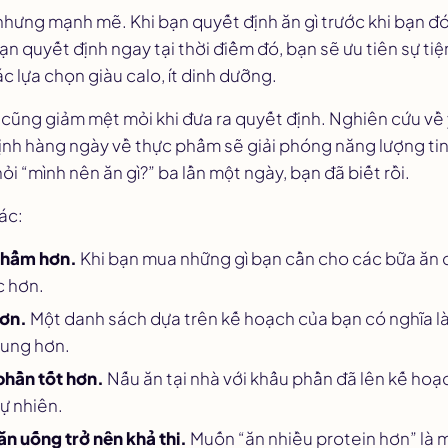
nhưng mạnh mẽ. Khi bạn quyết định ăn gì
trước khi
bạn đó
bạn quyết định ngay tại thời điểm đó, bạn sẽ ưu tiên sự tiệ
c lựa chọn giàu calo, ít dinh dưỡng.
cũng giảm mệt mỏi khi đưa ra quyết định. Nghiên cứu về 
 định hàng ngày về thực phẩm sẽ giải phóng năng lượng t
hỏi “mình nên ăn gì?” ba lần một ngày, bạn đã biết rồi.
hác:
 phẩm hơn.
Khi bạn mua những gì bạn cần cho các bữa ăn cụ
c hơn.
hơn.
Một danh sách dựa trên kế hoạch của bạn có nghĩa l
rung hơn.
phần tốt hơn.
Nấu ăn tại nhà với khẩu phần đã lên kế hoạ
ự nhiên.
ăn uống trở nên khả thi.
Muốn “ăn nhiều protein hơn” là 