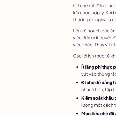
Cơ chế rất đơn giản 
lựa chọn hợp lý. Khi 
thường có nghĩa là cá
Lên kế hoạch bữa ăn 
việc đưa ra ít quyết
việc khác. Thay vì tự 
Các lợi ích thực tế k
Ít lãng phí thực
vứt vào thùng rá
Đi chợ dễ dàng 
nhanh hơn, tập t
Kiểm soát khẩu 
lượng một cách t
Mục tiêu chế độ 