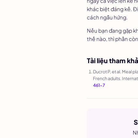
ngay cả việc lên kế 
khác biệt đáng kể. Đ
cách ngẫu hứng.
Nếu bạn đang gặp kh
thế nào, thì phần còn
Tài liệu tham kh
Ducrot P, et al. Meal p
French adults.
Internat
461-7
S
Nh