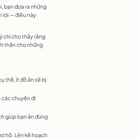
i, bạn đưa ra những
n lợi — điều này
ý chí cho thấy rằng
inh thần cho những
 thể, ít đồ ăn sẽ bị
à các chuyến đi
ch giúp bạn ăn đúng
mơ hồ. Lên kế hoạch