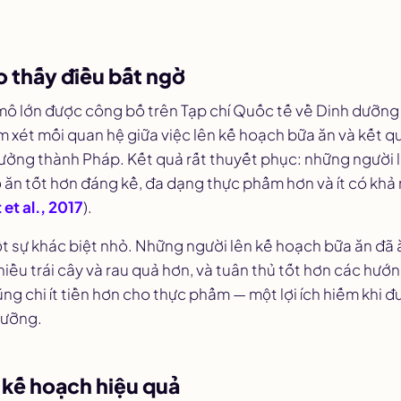
 thấy điều bất ngờ
mô lớn được công bố trên
Tạp chí Quốc tế về Dinh dưỡng
 xét mối quan hệ giữa việc lên kế hoạch bữa ăn và kết q
ưởng thành Pháp. Kết quả rất thuyết phục: những người 
 ăn tốt hơn đáng kể, đa dạng thực phẩm hơn và ít có khả 
et al., 2017
).
t sự khác biệt nhỏ. Những người lên kế hoạch bữa ăn đã ă
hiều trái cây và rau quả hơn, và tuân thủ tốt hơn các hướ
ng chi ít tiền hơn cho thực phẩm — một lợi ích hiếm khi 
dưỡng.
n kế hoạch hiệu quả