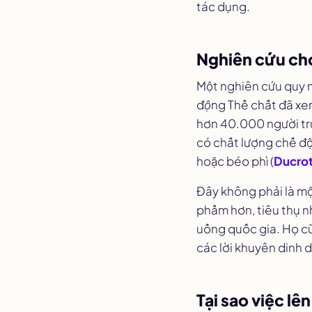
tác dụng.
Nghiên cứu cho
Một nghiên cứu quy 
động Thể chất
đã xem
hơn 40.000 người tr
có chất lượng chế độ
hoặc béo phì (
Ducrot 
Đây không phải là mộ
phẩm hơn, tiêu thụ n
uống quốc gia. Họ cũ
các lời khuyên dinh 
Tại sao việc lê