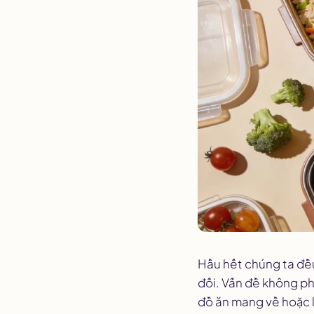
Hầu hết chúng ta đề
đối. Vấn đề không phả
đồ ăn mang về hoặc lấ