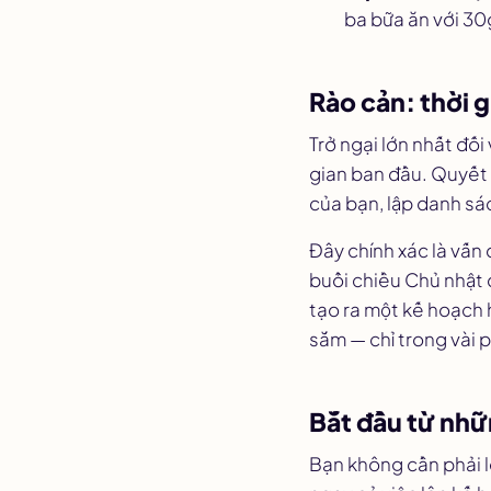
ba bữa ăn với 30
Rào cản: thời 
Trở ngại lớn nhất đối
gian ban đầu. Quyết 
của bạn, lập danh sá
Đây chính xác là vấn
buổi chiều Chủ nhật 
tạo ra một kế hoạch
sắm — chỉ trong vài 
Bắt đầu từ nhữ
Bạn không cần phải l