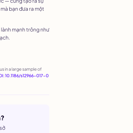
ệc — cũng tạo ra sự
m mà bạn đưa ra một
 lành mạnh trông như
oạch.
us in a large sample of
I: 10.1186/s12966-017-0
a?
 sở