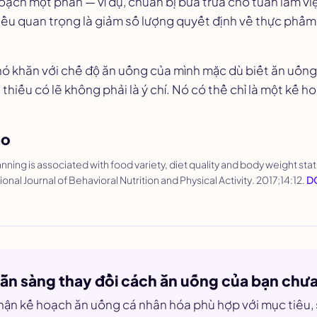
hoạch một phần — ví dụ, chuẩn bị bữa trưa cho tuần làm vi
iều quan trọng là giảm số lượng quyết định về thực phẩ
ó khăn với chế độ ăn uống của mình mặc dù biết ăn uống
 thiếu có lẽ không phải là ý chí. Nó có thể chỉ là một kế h
ảo
lanning is associated with food variety, diet quality and body weight stat
ional Journal of Behavioral Nutrition and Physical Activity
. 2017;14:12.
DO
ẵn sàng thay đổi cách ăn uống của bạn chư
ận kế hoạch ăn uống cá nhân hóa phù hợp với mục tiêu,