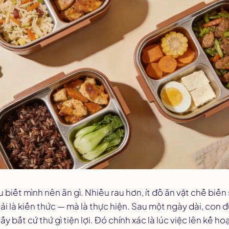
u biết mình
nên
ăn gì. Nhiều rau hơn, ít đồ ăn vặt chế biế
i là kiến thức — mà là thực hiện. Sau một ngày dài, con 
y bất cứ thứ gì tiện lợi. Đó chính xác là lúc việc lên kế h