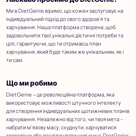
Ми в DietGenie віримо, що кожен заслуговує на
індивідуальний підхід до свого здоров’я та
харчування. Наша платформа створена, щоб
задовольнити твої унікальні дієтичні потреби та
цілі, гарантуючи, що ти отримаєш план
харчування, який буде таким же унікальним, як і
ти сам.
Що ми робимо
DietGenie – це революційна платформа, яка
використовує можливості штучного інтелекту
для створення індивідуальних щотижневих планів
харчування. Незалежно від того, чи твоя мета –
набрати м’язову масу, схуднути, харчуватися
здоровіше або досліджувати нові кухні, DietGenie