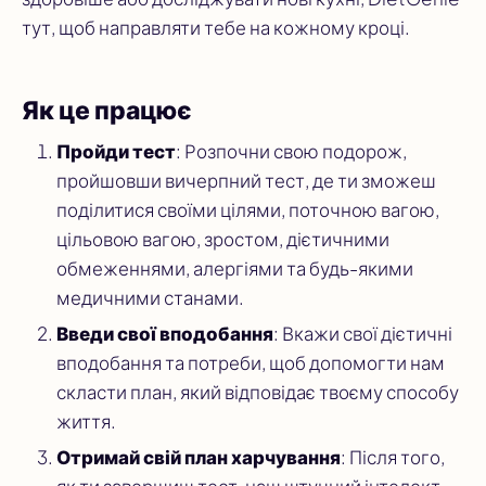
тут, щоб направляти тебе на кожному кроці.
Як це працює
Пройди тест
: Розпочни свою подорож,
пройшовши вичерпний тест, де ти зможеш
поділитися своїми цілями, поточною вагою,
цільовою вагою, зростом, дієтичними
обмеженнями, алергіями та будь-якими
медичними станами.
Введи свої вподобання
: Вкажи свої дієтичні
вподобання та потреби, щоб допомогти нам
скласти план, який відповідає твоєму способу
життя.
Отримай свій план харчування
: Після того,