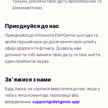
та кухні, роблячи твою дієту захоплюючою та
різноманітною.
Приєднуйся до нас
Приєднуйся до спільноти DietGenie сьогодні та
зроби перший крок до досягнення своїх цілей у
сфері здоров’я та фітнесу. Дозволь нам
допомогти тобі змінити твою дієту та твоє життя,
один прийом їжі за раз.
Зв’яжися з нами
Будь ласка, не соромся звертатися до нас, якщо у
тебе є якісь коментарі, пропозиції або
виправлення:
support@dietgenie.app