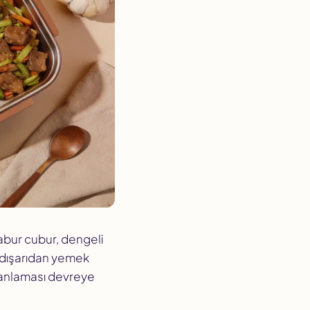
abur cubur, dengeli
l dışarıdan yemek
lanlaması devreye