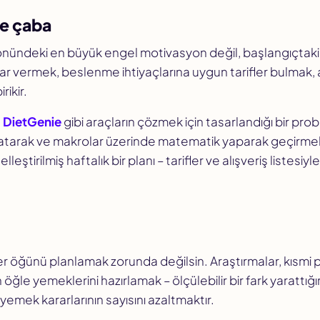
ve çaba
ündeki en büyük engel motivasyon değil, başlangıçtaki z
ar vermek, beslenme ihtiyaçlarına uygun tarifler bulmak, al
rikir.
,
DietGenie
gibi araçların çözmek için tasarlandığı bir pr
z atarak ve makrolar üzerinde matematik yaparak geçirme
elleştirilmiş haftalık bir planı – tarifler ve alışveriş listesiyl
er öğünü planlamak zorunda değilsin. Araştırmalar, kısmi p
in öğle yemeklerini hazırlamak – ölçülebilir bir fark yarattı
yemek kararlarının sayısını azaltmaktır.