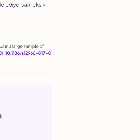
e ediyorsan, eksik
us in a large sample of
I: 10.1186/s12966-017-0
i