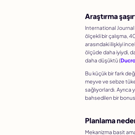
Araştırma şaşır
International Journal
ölçekli bir çalışma,
arasındaki ilişkiyi in
ölçüde daha iyiydi, da
daha düşüktü (
Ducrot
Bu küçük bir fark değ
meyve ve sebze tüket
sağlıyorlardı. Ayrıca
bahsedilen bir bonus
Planlama neden
Mekanizma basit am