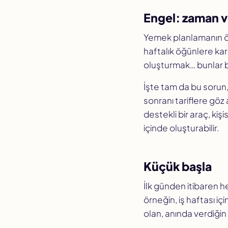
Engel: zaman 
Yemek planlamanın ön
haftalık öğünlere kar
oluşturmak… bunlar bi
İşte tam da bu sorun
sonranı tariflere gö
destekli bir araç, kişis
içinde oluşturabilir.
Küçük başla
İlk günden itibaren h
örneğin, iş haftası iç
olan, anında verdiğin 