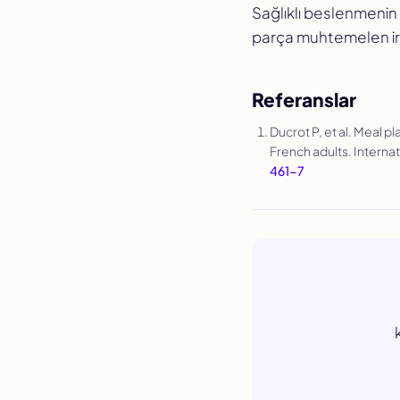
Sağlıklı beslenmenin
parça muhtemelen ira
Referanslar
Ducrot P, et al. Meal p
French adults.
Internat
461-7