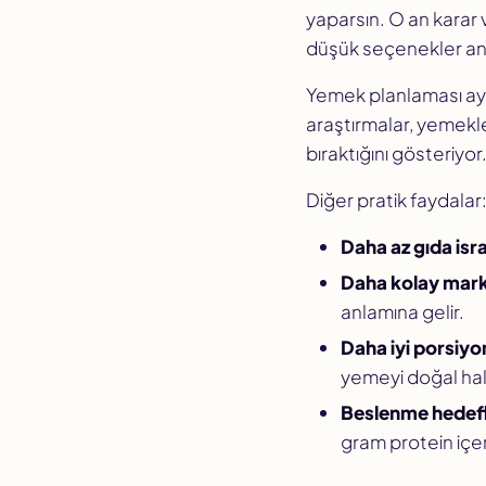
yaparsın. O an karar 
düşük seçenekler anl
Yemek planlaması ayn
araştırmalar, yemekle 
bıraktığını gösteriyo
Diğer pratik faydalar
Daha az gıda isra
Daha kolay marke
anlamına gelir.
Daha iyi porsiyo
yemeyi doğal hale
Beslenme hedefle
gram protein iç