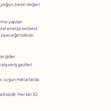
ri yoğun, besin değeri
rine yapılan
nsel enerjiyi serbest
iyeceğini bilirsin.
pe gider.
 alışveriş gezileri
k, uygun miktarlarda
irsizdir. Her biri 30