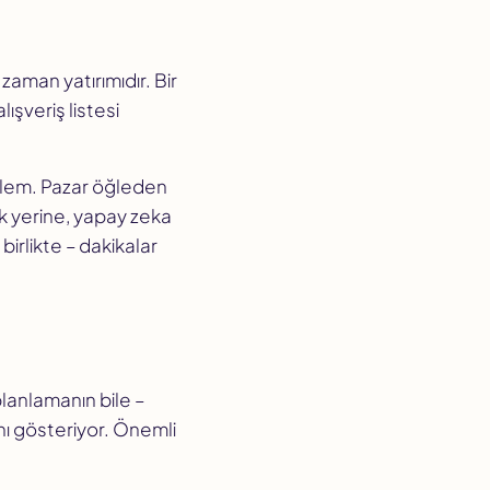
aman yatırımıdır. Bir
ışveriş listesi
oblem. Pazar öğleden
k yerine, yapay zeka
e birlikte – dakikalar
lanlamanın bile –
ğını gösteriyor. Önemli