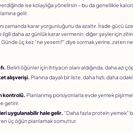
verdiğinde ise kolaylığa yönelirsin – bu da genellikle kalo
amına gelir.
ı zamanda karar yorgunluğunu da azaltır. İrade gücü üze
ilgili daha az günlük karar vermenin, diğer şeyler için zihi
r. Günde üç kez “ne yesem?” diye sormak yerine, zaten ne y
:
fı.
Belirli öğünler için ihtiyacın olanı aldığında, daha azı çö
t alışverişi.
Planına dayalı bir liste, daha hızlı, daha odaklı
n kontrolü.
Planlanmış porsiyonlarla evde yemek pişirme
 getirir.
ri uygulanabilir hale gelir.
“Daha fazla protein yemek” bel
eren üç öğün planlamak somuttur.