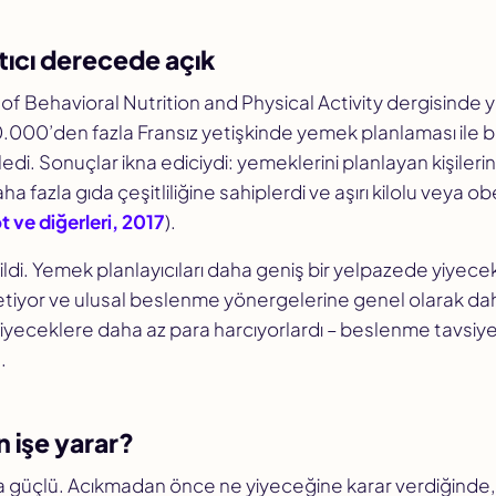
tıcı derecede açık
 of Behavioral Nutrition and Physical Activity
dergisinde y
 40.000’den fazla Fransız yetişkinde yemek planlaması ile
celedi. Sonuçlar ikna ediciydi: yemeklerini planlayan kişileri
ha fazla gıda çeşitliliğine sahiplerdi ve aşırı kilolu veya obe
 ve diğerleri, 2017
).
ildi. Yemek planlayıcıları daha geniş bir yelpazede yiyecek
iyor ve ulusal beslenme yönergelerine genel olarak dah
 yiyeceklere daha az para harcıyorlardı – beslenme tavsiy
.
 işe yarar?
a güçlü. Acıkmadan
önce
ne yiyeceğine karar verdiğinde,