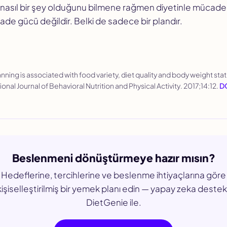
 nasıl bir şey olduğunu bilmene rağmen diyetinle mücadel
de gücü değildir. Belki de sadece bir plandır.
lanning is associated with food variety, diet quality and body weight stat
ional Journal of Behavioral Nutrition and Physical Activity
. 2017;14:12.
DO
Beslenmeni dönüştürmeye hazır mısın?
Hedeflerine, tercihlerine ve beslenme ihtiyaçlarına göre
kişiselleştirilmiş bir yemek planı edin — yapay zeka destekl
DietGenie ile.