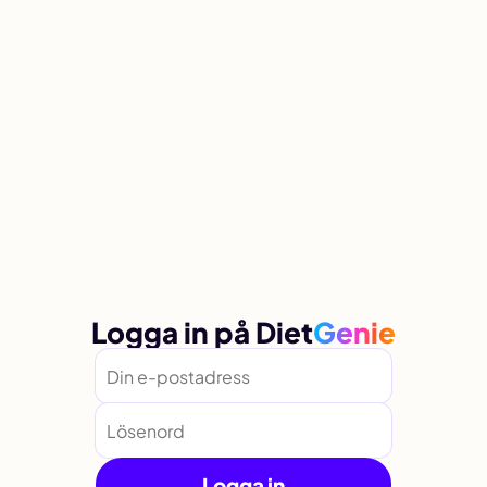
Logga in på
Diet
Genie
Logga in