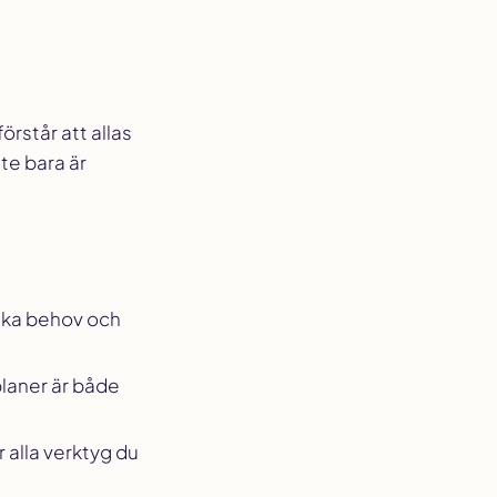
örstår att allas
nte bara är
nika behov och
planer är både
er alla verktyg du