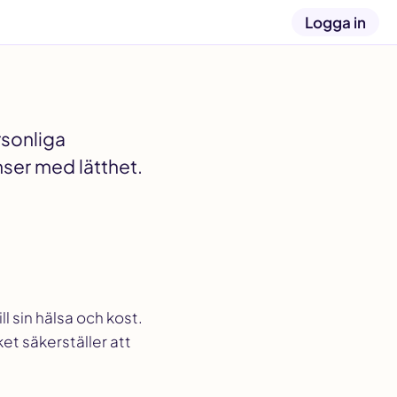
Logga in
rsonliga
ser med lätthet.
ll sin hälsa och kost.
ket säkerställer att