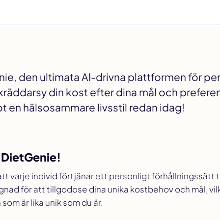
e, den ultimata AI-drivna plattformen för pe
äddarsy din kost efter dina mål och preferen
ot en hälsosammare livsstil redan idag!
 DietGenie!
tt varje individ förtjänar ett personligt förhållningssätt ti
gnad för att tillgodose dina unika kostbehov och mål, vil
 som är lika unik som du är.