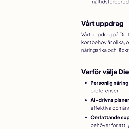
måltidsförbered
Vårt uppdrag
Vårt uppdrag på DietG
kostbehov är olika, o
näringsrika och läckr
Varför välja D
Personlig näring
preferenser.
AI-drivna plane
effektiva och ä
Omfattande sup
behöver för att l