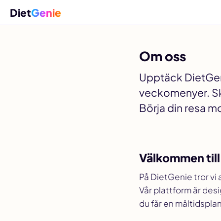
Diet
Genie
Om oss
Upptäck DietGeni
veckomenyer. Skr
Börja din resa m
Välkommen till
På DietGenie tror vi a
Vår plattform är desi
du får en måltidsplan