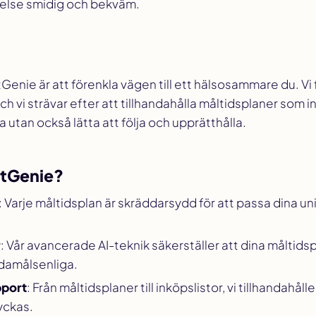
else smidig och bekväm.
enie är att förenkla vägen till ett hälsosammare du. Vi f
ch vi strävar efter att tillhandahålla måltidsplaner som i
a utan också lätta att följa och upprätthålla.
ietGenie?
: Varje måltidsplan är skräddarsydd för att passa dina u
r
: Vår avancerade AI-teknik säkerställer att dina måltids
ndamålsenliga.
port
: Från måltidsplaner till inköpslistor, vi tillhandahåll
yckas.