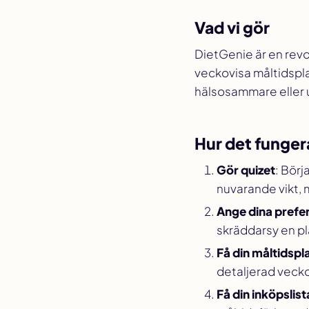
Vad vi gör
DietGenie är en revo
veckovisa måltidsplan
hälsosammare eller u
Hur det funger
Gör quizet
: Börj
nuvarande vikt, m
Ange dina prefe
skräddarsy en pla
Få din måltidspl
detaljerad veckov
Få din inköpslist