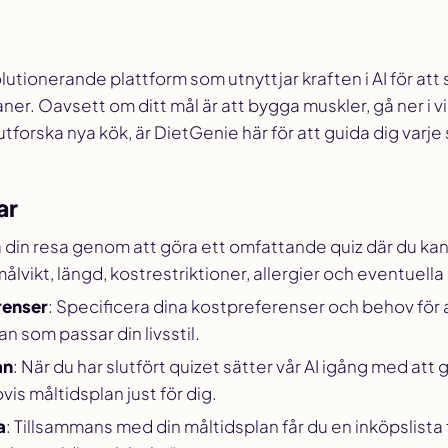
lutionerande plattform som utnyttjar kraften i AI för a
er. Oavsett om ditt mål är att bygga muskler, gå ner i vi
tforska nya kök, är DietGenie här för att guida dig varje
ar
a din resa genom att göra ett omfattande quiz där du kan
ålvikt, längd, kostrestriktioner, allergier och eventuella
renser
: Specificera dina kostpreferenser och behov för a
n som passar din livsstil.
an
: När du har slutfört quizet sätter vår AI igång med att
is måltidsplan just för dig.
a
: Tillsammans med din måltidsplan får du en inköpslista 