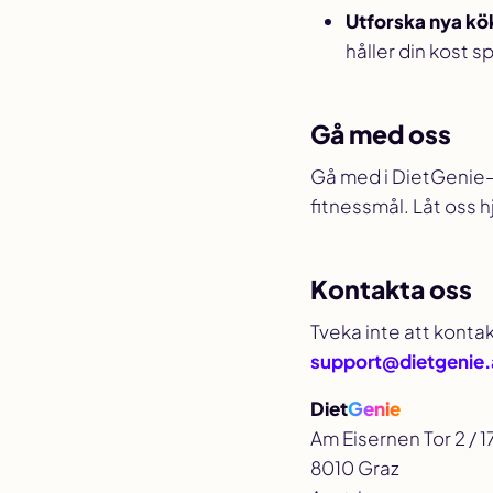
Utforska nya kö
håller din kost 
Gå med oss
Gå med i DietGenie-
fitnessmål. Låt oss hj
Kontakta oss
Tveka inte att konta
support@dietgenie
Diet
Genie
Am Eisernen Tor 2 / 1
8010 Graz