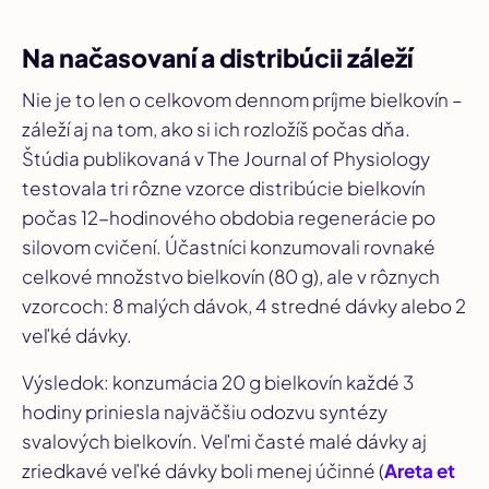
Na načasovaní a distribúcii záleží
Nie je to len o celkovom dennom príjme bielkovín –
záleží aj na tom, ako si ich rozložíš počas dňa.
Štúdia publikovaná v
The Journal of Physiology
testovala tri rôzne vzorce distribúcie bielkovín
počas 12-hodinového obdobia regenerácie po
silovom cvičení. Účastníci konzumovali rovnaké
celkové množstvo bielkovín (80 g), ale v rôznych
vzorcoch: 8 malých dávok, 4 stredné dávky alebo 2
veľké dávky.
Výsledok: konzumácia 20 g bielkovín každé 3
hodiny priniesla najväčšiu odozvu syntézy
svalových bielkovín. Veľmi časté malé dávky aj
zriedkavé veľké dávky boli menej účinné (
Areta et