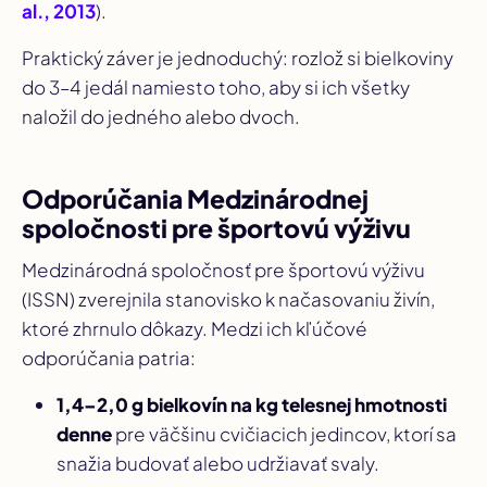
al., 2013
).
Praktický záver je jednoduchý: rozlož si bielkoviny
do 3–4 jedál namiesto toho, aby si ich všetky
naložil do jedného alebo dvoch.
Odporúčania Medzinárodnej
spoločnosti pre športovú výživu
Medzinárodná spoločnosť pre športovú výživu
(ISSN) zverejnila stanovisko k načasovaniu živín,
ktoré zhrnulo dôkazy. Medzi ich kľúčové
odporúčania patria:
1,4–2,0 g bielkovín na kg telesnej hmotnosti
denne
pre väčšinu cvičiacich jedincov, ktorí sa
snažia budovať alebo udržiavať svaly.