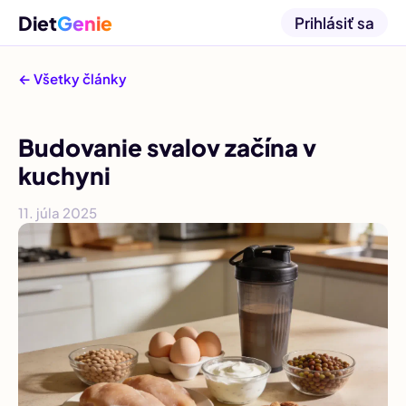
Diet
Genie
Prihlásiť sa
← Všetky články
Budovanie svalov začína v
kuchyni
11. júla 2025