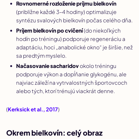
Rovnomerné rozloženie príjmu bielkovín
(približne každé 3–4 hodiny) optimalizuje
syntézu svalových bielkovín počas celého dňa.
Príjem bielkovín po cvičení
(do niekoľkých
hodín po tréningu) podporuje regeneráciu a
adaptáciu, hoci „anabolické okno“ je širšie, než
sa predtým myslelo.
Načasovanie sacharidov
okolo tréningu
podporuje výkon a dopĺňanie glykogénu, ale
najviac záleží na vytrvalostných športovcoch
alebo tých, ktorí trénujú viackrát denne.
(
Kerksick et al., 2017
)
Okrem bielkovín: celý obraz