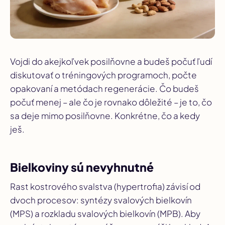
Vojdi do akejkoľvek posilňovne a budeš počuť ľudí
diskutovať o tréningových programoch, počte
opakovaní a metódach regenerácie. Čo budeš
počuť menej – ale čo je rovnako dôležité – je to, čo
sa deje mimo posilňovne. Konkrétne, čo a kedy
ješ.
Bielkoviny sú nevyhnutné
Rast kostrového svalstva (hypertrofia) závisí od
dvoch procesov: syntézy svalových bielkovín
(MPS) a rozkladu svalových bielkovín (MPB). Aby