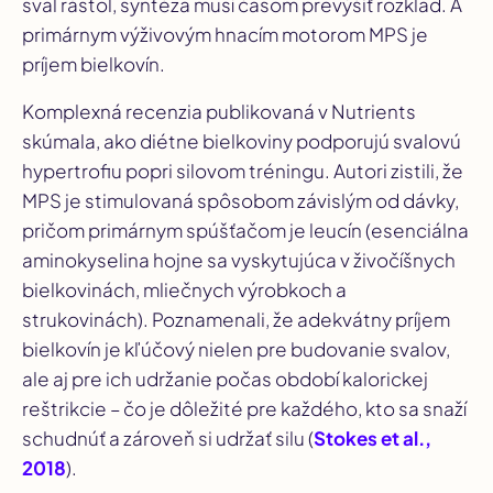
sval rástol, syntéza musí časom prevýšiť rozklad. A
primárnym výživovým hnacím motorom MPS je
príjem bielkovín.
Komplexná recenzia publikovaná v
Nutrients
skúmala, ako diétne bielkoviny podporujú svalovú
hypertrofiu popri silovom tréningu. Autori zistili, že
MPS je stimulovaná spôsobom závislým od dávky,
pričom primárnym spúšťačom je leucín (esenciálna
aminokyselina hojne sa vyskytujúca v živočíšnych
bielkovinách, mliečnych výrobkoch a
strukovinách). Poznamenali, že adekvátny príjem
bielkovín je kľúčový nielen pre budovanie svalov,
ale aj pre ich udržanie počas období kalorickej
reštrikcie – čo je dôležité pre každého, kto sa snaží
schudnúť a zároveň si udržať silu (
Stokes et al.,
2018
).