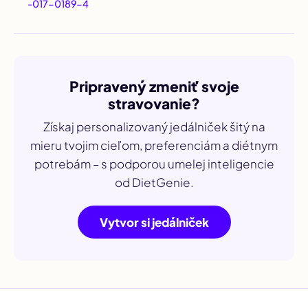
-017-0189-4
Pripravený zmeniť svoje
stravovanie?
Získaj personalizovaný jedálniček šitý na
mieru tvojim cieľom, preferenciám a diétnym
potrebám – s podporou umelej inteligencie
od DietGenie.
Vytvor si jedálniček