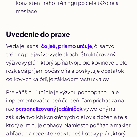
konzistentného tréningu po celé týždne a
mesiace.
Uvedenie do praxe
Veda je jasná:
čo ješ, priamo určuje
, či sa tvoj
tréning prejaví vo výsledkoch. Štruktúrovaný
výživový plán, ktorý spĺňa tvoje bielkovinové ciele,
rozkladá príjem počas dňa a poskytuje dostatok
celkových kalórií, je základom rastu svalov.
Pre väčšinu ľudí nie je výzvou pochopiť to – ale
implementovať to deň čo deň. Tam prichádza na
rad
personalizovaný jedálniček
vytvorený na
základe tvojich konkrétnych cieľov a zloženia tela,
ktorý eliminuje dohady. Namiesto počítania makier
a hľadania receptov dostaneš hotový plán, ktorý