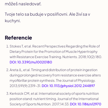
môžeš nasledovať.
Tvoje telo sa buduje v posilňovni. Ale živí sa v
kuchyni.
Referencie
Stokes T, et al. Recent Perspectives Regarding the Role of
Dietary Protein for the Promotion of Muscle Hypertrophy
with Resistance Exercise Training.
Nutrients
. 2018;10(2):180.
DOI: 10.3390/nu10020180
Areta JL, et al. Timing and distribution of protein ingestion
during prolonged recovery from resistance exercise alters
myofibrillar protein synthesis.
The Journal of Physiology
.
2013;591(9):2319-31.
DOI: 10.1113/jphysiol.2012.244897
Kerksick CM, et al. International society of sports nutrition
position stand: nutrient timing.
Journal of the International
Society of Sports Nutrition
. 2017;14:33.
DOI: 10.1186/s12970