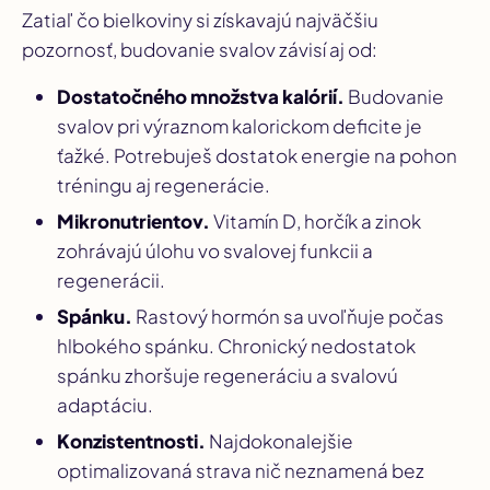
Zatiaľ čo bielkoviny si získavajú najväčšiu
pozornosť, budovanie svalov závisí aj od:
Dostatočného množstva kalórií.
Budovanie
svalov pri výraznom kalorickom deficite je
ťažké. Potrebuješ dostatok energie na pohon
tréningu aj regenerácie.
Mikronutrientov.
Vitamín D, horčík a zinok
zohrávajú úlohu vo svalovej funkcii a
regenerácii.
Spánku.
Rastový hormón sa uvoľňuje počas
hlbokého spánku. Chronický nedostatok
spánku zhoršuje regeneráciu a svalovú
adaptáciu.
Konzistentnosti.
Najdokonalejšie
optimalizovaná strava nič neznamená bez