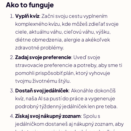
Ako to funguje
Vyplň kvíz
: Začni svoju cestu vyplnením
komplexného kvízu, kde môžeš zdieľať svoje
ciele, aktuálnu váhu, cieľovú váhu, výšku,
diétne obmedzenia, alergie a akékoľvek
zdravotné problémy.
Zadaj svoje preferencie
: Uveď svoje
stravovacie preferencie a potreby, aby sme ti
pomohli prispôsobiť plán, ktorý vyhovuje
tvojmu životnému štýlu.
Dostaň svoj jedálniček
: Akonáhle dokončíš
kvíz, naša AI sa pustí do práce a vygeneruje
podrobný týždenný jedálniček len pre teba.
Získaj svoj nákupný zoznam
: Spolu s
jedálničkom dostaneš aj nákupný zoznam, aby