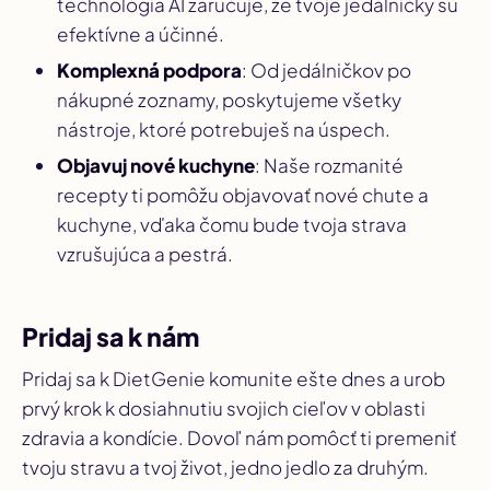
technológia AI zaručuje, že tvoje jedálničky sú
efektívne a účinné.
Komplexná podpora
: Od jedálničkov po
nákupné zoznamy, poskytujeme všetky
nástroje, ktoré potrebuješ na úspech.
Objavuj nové kuchyne
: Naše rozmanité
recepty ti pomôžu objavovať nové chute a
kuchyne, vďaka čomu bude tvoja strava
vzrušujúca a pestrá.
Pridaj sa k nám
Pridaj sa k DietGenie komunite ešte dnes a urob
prvý krok k dosiahnutiu svojich cieľov v oblasti
zdravia a kondície. Dovoľ nám pomôcť ti premeniť
tvoju stravu a tvoj život, jedno jedlo za druhým.