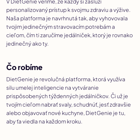
V DietGenie veríme, že každý si zaslúži
personalizovaný prístup k svojmu zdraviu a výžive.
Naša platforma je navrhnutá tak, aby vyhovovala
tvojim jedinečným stravovacím potrebám a
cieľom, čím ti zaručíme jedálniček, ktorý je rovnako
jedinečný ako ty.
Čo robíme
DietGenie je revolučná platforma, ktorá využíva
silu umelej inteligencie na vytváranie
prispôsobených týždenných jedálničkov. Či už je
tvojím cieľom nabrať svaly, schudnúť, jesť zdravšie
alebo objavovať nové kuchyne, DietGenie je tu,
aby ťa viedla na každom kroku.