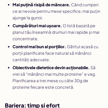
Mai puțină risipă de mâncare.
Când cumperi
ce ai nevoie pentru mese specifice, mai puțin
ajunge la gunoi.
Cumpărături mai ușoare.
O listă bazată pe
planul tău înseamnă drumuri mai rapide și mai
concentrate.
Control mai bun al porțiilor.
Gătitul acasă cu
porții planificate face natural să mănânci
cantități adecvate.
Obiectivele dietetice devin acționabile.
Să
vrei să “mănânci mai multe proteine” e vag.
Planificarea a trei mese cu câte 30g de
proteine fiecare este concretă.
Bariera: timp și efort