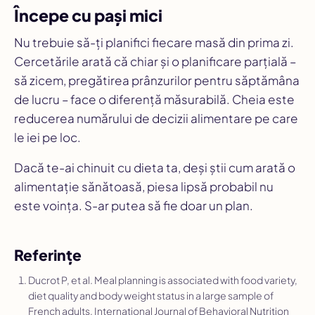
Începe cu pași mici
Nu trebuie să-ți planifici fiecare masă din prima zi.
Cercetările arată că chiar și o planificare parțială –
să zicem, pregătirea prânzurilor pentru săptămâna
de lucru – face o diferență măsurabilă. Cheia este
reducerea numărului de decizii alimentare pe care
le iei pe loc.
Dacă te-ai chinuit cu dieta ta, deși știi cum arată o
alimentație sănătoasă, piesa lipsă probabil nu
este voința. S-ar putea să fie doar un plan.
Referințe
Ducrot P, et al. Meal planning is associated with food variety,
diet quality and body weight status in a large sample of
French adults.
International Journal of Behavioral Nutrition