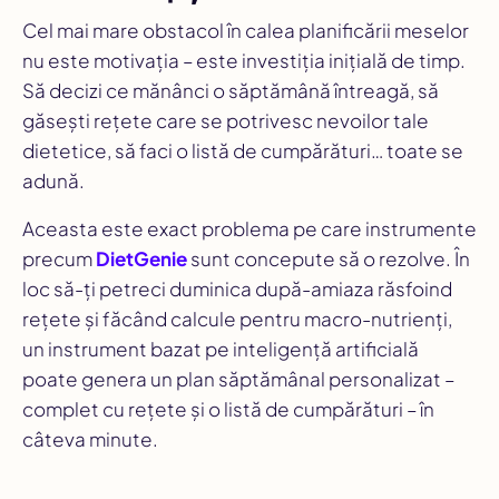
Cel mai mare obstacol în calea planificării meselor
nu este motivația – este investiția inițială de timp.
Să decizi ce mănânci o săptămână întreagă, să
găsești rețete care se potrivesc nevoilor tale
dietetice, să faci o listă de cumpărături… toate se
adună.
Aceasta este exact problema pe care instrumente
precum
DietGenie
sunt concepute să o rezolve. În
loc să-ți petreci duminica după-amiaza răsfoind
rețete și făcând calcule pentru macro-nutrienți,
un instrument bazat pe inteligență artificială
poate genera un plan săptămânal personalizat –
complet cu rețete și o listă de cumpărături – în
câteva minute.