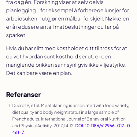
fra dag én. Forskning viser at selv delvis
planlegging – for eksempel å forberede lunsjer for
arbeidsuken – utgjør en målbar forskjell. Nøkkelen
er å redusere antall matbeslutninger du tar på
sparket.
Hvis du har slitt med kostholdet ditt til tross for at
du vet hvordan sunt kosthold ser ut, er den
manglende brikken sannsynligvis ikke viljestyrke.
Det kan bare være en plan.
Referanser
Ducrot P, et al. Meal planning is associated with food variety,
diet quality and body weight status in a large sample of
French adults.
International Journal of Behavioral Nutrition
and Physical Activity
. 2017;14:12.
DOI: 10.1186/s12966-017-0
461-7