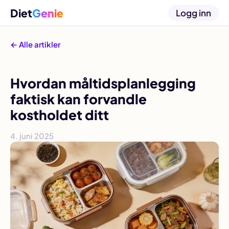
Diet
Genie
Logg inn
← Alle artikler
Hvordan måltidsplanlegging
faktisk kan forvandle
kostholdet ditt
4. juni 2025