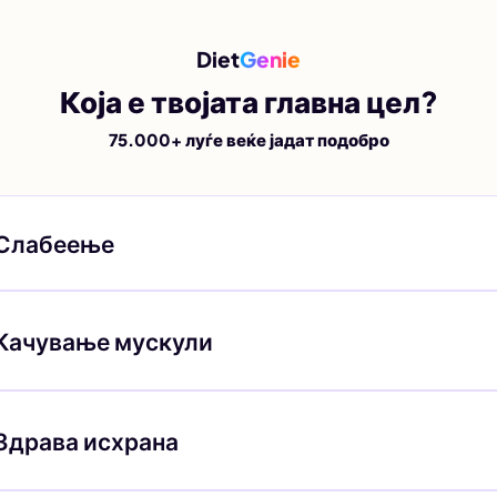
Diet
Genie
Која е твојата главна цел?
75.000+ луѓе веќе јадат подобро
Слабеење
Качување мускули
Здрава исхрана