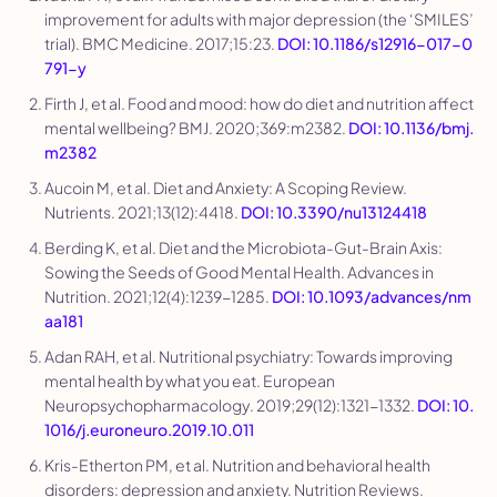
improvement for adults with major depression (the ‘SMILES’
trial).
BMC Medicine
. 2017;15:23.
DOI: 10.1186/s12916-017-0
791-y
Firth J, et al. Food and mood: how do diet and nutrition affect
mental wellbeing?
BMJ
. 2020;369:m2382.
DOI: 10.1136/bmj.
m2382
Aucoin M, et al. Diet and Anxiety: A Scoping Review.
Nutrients
. 2021;13(12):4418.
DOI: 10.3390/nu13124418
Berding K, et al. Diet and the Microbiota-Gut-Brain Axis:
Sowing the Seeds of Good Mental Health.
Advances in
Nutrition
. 2021;12(4):1239-1285.
DOI: 10.1093/advances/nm
aa181
Adan RAH, et al. Nutritional psychiatry: Towards improving
mental health by what you eat.
European
Neuropsychopharmacology
. 2019;29(12):1321-1332.
DOI: 10.
1016/j.euroneuro.2019.10.011
Kris-Etherton PM, et al. Nutrition and behavioral health
disorders: depression and anxiety.
Nutrition Reviews
.