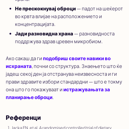
Не прескокнувај оброци
— падот на шеќерот
во крвта влијае на расположението и
концентрацијата.
Јади разновидна храна
— разновидноста
поддржува здрав цревен микробиом.
Ако сакаш да ги
подобриш своите навики во
исхраната
, почни со структура. Знаењето што ќе
јадеш секој ден ја отстранува неизвесноста и ги
прави здравите избори стандардни — што е токму
она што го покажуваат и
истражувањата за
планирање оброци
.
Референци
Jacka FN, et al. A randomised controlled trial of dietary