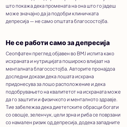
што покажа дека промената на она што го јадеш
може значајно да ја подобри клиничката
депресија — не само општата благосостојба.
Не се работи само за депресија
Сеопфатен преглед објавен во
BMJ
испита како
исхраната и нутрицијата пошироко влијаат на
менталната благосостојба. Авторите пронајдоа
доследни докази дека лошата исхрана
придонесува за лошо расположение и дека
подобрувањето на квалитетот на исхраната може
да го заштити и физичкото и менталното здравје.
Тие забележаа дека диететските обрасци богати
со овошје, зеленчук, цели зрна и риба се поврзани
со намален ризик од депресија, додека западните