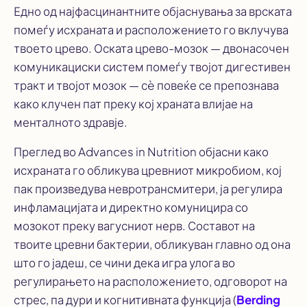
Едно од најфасцинантните објаснувања за врската
помеѓу исхраната и расположението го вклучува
твоето црево. Оската црево-мозок — двонасочен
комуникациски систем помеѓу твојот дигестивен
тракт и твојот мозок — сè повеќе се препознава
како клучен пат преку кој храната влијае на
менталното здравје.
Преглед во
Advances in Nutrition
објасни како
исхраната го обликува цревниот микробиом, кој
пак произведува невротрансмитери, ја регулира
инфламацијата и директно комуницира со
мозокот преку вагусниот нерв. Составот на
твоите цревни бактерии, обликуван главно од она
што го јадеш, се чини дека игра улога во
регулирањето на расположението, одговорот на
стрес, па дури и когнитивната функција (
Berding