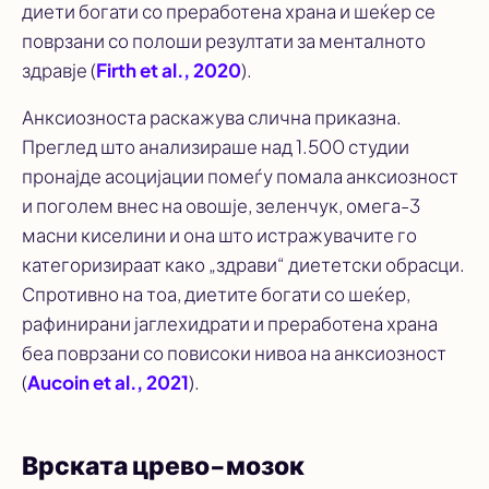
диети богати со преработена храна и шеќер се
поврзани со полоши резултати за менталното
здравје (
Firth et al., 2020
).
Анксиозноста раскажува слична приказна.
Преглед што анализираше над 1.500 студии
пронајде асоцијации помеѓу помала анксиозност
и поголем внес на овошје, зеленчук, омега-3
масни киселини и она што истражувачите го
категоризираат како „здрави“ диететски обрасци.
Спротивно на тоа, диетите богати со шеќер,
рафинирани јаглехидрати и преработена храна
беа поврзани со повисоки нивоа на анксиозност
(
Aucoin et al., 2021
).
Врската црево-мозок