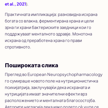
et al., 2021
).
Практичната импликација: разновидна исхрана
богата со влакна, ферментирана храна и цели
зрна ги храни бактериските заедници кои го
поддржуваат менталното здравје. Монотона
исхрана од преработена храна го прави
спротивното.
Пошироката слика
Преглед во
European Neuropsychopharmacology
го сумираше новото поле на нутриционистичка
психијатрија, заклучувајќи дека исхраната и
нутрицијата имаат значителни ефекти врз
расположението и менталната благосостојба.
Авторите нагласија дека иако полето сè уште се