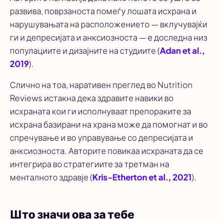
развива, поврзаноста помеѓу лошата исхрана и
нарушувањата на расположението — вклучувајќи
ги и депресијата и анксиозноста — е доследна низ
популациите и дизајните на студиите (
Adan et al.,
2019
).
Слично на тоа, наративен преглед во
Nutrition
Reviews
истакна дека здравите навики во
исхраната кои ги исполнуваат препораките за
исхрана базирани на храна може да помогнат и во
спречување и во управување со депресијата и
анксиозноста. Авторите повикаа исхраната да се
интегрира во стратегиите за третман на
менталното здравје (
Kris-Etherton et al., 2021
).
Што значи ова за тебе