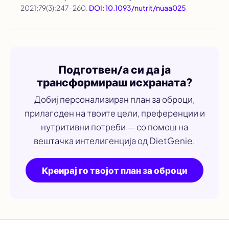
2021;79(3):247-260.
DOI: 10.1093/nutrit/nuaa025
Подготвен/а си да ја
трансформираш исхраната?
Добиј персонализиран план за оброци,
прилагоден на твоите цели, преференции и
нутритивни потреби — со помош на
вештачка интелигенција од DietGenie.
Креирај го твојот план за оброци