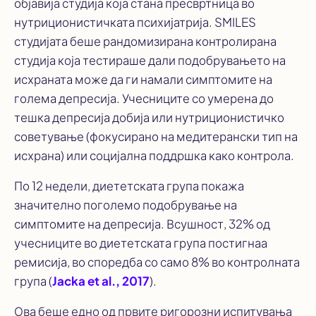
објавија студија која стана пресвртница во
нутриционистичката психијатрија. SMILES
студијата беше рандомизирана контролирана
студија која тестираше дали подобрувањето на
исхраната може да ги намали симптомите на
голема депресија. Учесниците со умерена до
тешка депресија добија или нутриционистичко
советување (фокусирано на медитерански тип на
исхрана) или социјална поддршка како контрола.
По 12 недели, диететската група покажа
значително поголемо подобрување на
симптомите на депресија. Всушност, 32% од
учесниците во диететската група постигнаа
ремисија, во споредба со само 8% во контролната
група (
Jacka et al., 2017
).
Ова беше едно од првите ригорозни испитувања