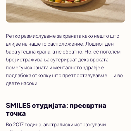
Ретко размислуваме за храната како нешто што
влијае на нашето расположение. Лошиот ден
бара утешна храна, а не обратно. Но, сè поголем
број истражувања сугерираат дека врската
помеѓу исхраната и менталното здравје е
подлабока отколку што претпоставувавме — и во
двете насоки.
SMILES студијата: пресвртна
точка
Во 2017 година, австралиски истражувачи