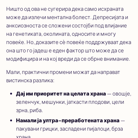
Ништо од ова не сугерира дека само исхраната
може да излечи ментална болест. Депресијата и
анксиозноста се сложени состојби под влијание
на генетиката, околината, односите и многу
повеќе. Но, доказите сè повеќе поддржуваат дека
она што го јадеш е еден фактор што може да се
модифицира и на кој вреди да се обрне внимание.
Мали, практични промени можат да направат
вистинска разлика:
Дај им приоритет на целата храна
— овошје,
зеленчук, мешунки, јаткасти плодови, цели
зрна, риба.
Намали ја ултра-преработената храна
—
пакувани грицки, засладени пијалоци, брза
храна.