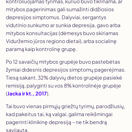
kontroliuojamas tyrimas, kuriuo buvo tikrinama, ar
mitybos pagerinimas gali sumažinti didžiosios
depresijos simptomus. Dalyviai, sergantys
vidutinio sunkumo ar sunkia depresija, gavo arba
mitybos konsultacijas (dėmesys buvo skiriamas
Viduržemio jūros regiono dietai), arba socialinę
paramą kaip kontrolinę grupę.
Po 12 savaičių mitybos grupėje buvo pastebėtas
žymiai didesnis depresijos simptomų pagerėjimas.
Tiesą sakant, 32% dalyvių dietos grupėje pasiekė
remisiją, palyginti su vos 8% kontrolinėje grupėje
(
Jacka ir kt., 2017
).
Tai buvo vienas pirmųjų griežtų tyrimų, parodžiusių,
kad pakeitus tai, ką valgai, galima reikšmingai
pagerinti klinikinę depresiją – ne tik bendrą
savijautą.