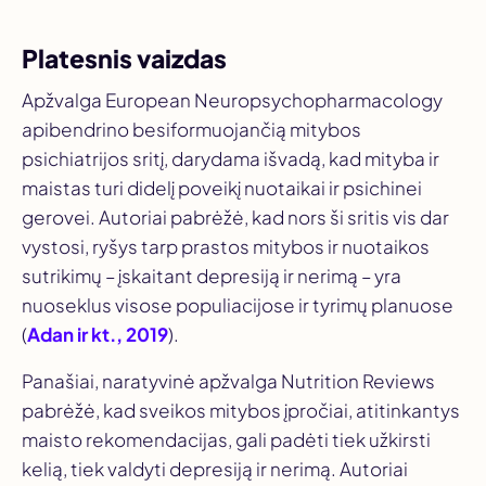
Platesnis vaizdas
Apžvalga
European Neuropsychopharmacology
apibendrino besiformuojančią mitybos
psichiatrijos sritį, darydama išvadą, kad mityba ir
maistas turi didelį poveikį nuotaikai ir psichinei
gerovei. Autoriai pabrėžė, kad nors ši sritis vis dar
vystosi, ryšys tarp prastos mitybos ir nuotaikos
sutrikimų – įskaitant depresiją ir nerimą – yra
nuoseklus visose populiacijose ir tyrimų planuose
(
Adan ir kt., 2019
).
Panašiai, naratyvinė apžvalga
Nutrition Reviews
pabrėžė, kad sveikos mitybos įpročiai, atitinkantys
maisto rekomendacijas, gali padėti tiek užkirsti
kelią, tiek valdyti depresiją ir nerimą. Autoriai