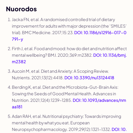
Nuorodos
Jacka FN, et al. A randomised controlled trial of dietary
improvement for adults with major depression (the ‘SMILES’
trial).
BMC Medicine
. 2017;15:23.
DOI: 10.1186/s12916-017-0
791-y
Firth J, et al. Food and mood: how do diet and nutrition affect
mental wellbeing?
BMJ
. 2020;369:m2382.
DOI: 10.1136/bmj.
m2382
Aucoin M, et al. Diet and Anxiety: A Scoping Review.
Nutrients
. 2021;13(12):4418.
DOI: 10.3390/nu13124418
Berding K, et al. Diet and the Microbiota-Gut-Brain Axis:
Sowing the Seeds of Good Mental Health.
Advances in
Nutrition
. 2021;12(4):1239-1285.
DOI: 10.1093/advances/nm
aa181
Adan RAH, et al. Nutritional psychiatry: Towards improving
mental health by what you eat.
European
Neuropsychopharmacology
. 2019;29(12):1321-1332.
DOI: 10.