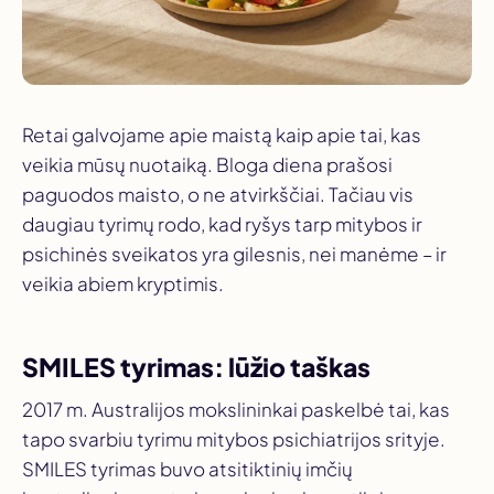
Retai galvojame apie maistą kaip apie tai, kas
veikia mūsų nuotaiką. Bloga diena prašosi
paguodos maisto, o ne atvirkščiai. Tačiau vis
daugiau tyrimų rodo, kad ryšys tarp mitybos ir
psichinės sveikatos yra gilesnis, nei manėme – ir
veikia abiem kryptimis.
SMILES tyrimas: lūžio taškas
2017 m. Australijos mokslininkai paskelbė tai, kas
tapo svarbiu tyrimu mitybos psichiatrijos srityje.
SMILES tyrimas buvo atsitiktinių imčių