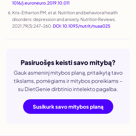
1016/j.euroneuro.2019.10.011
Kris-Etherton PM, et al. Nutrition and behavioral health
disorders: depression and anxiety.
Nutrition Reviews
.
2021;79(3):247-260.
DOI: 10.1093/nutrit/nuaa025
Pasiruošęs keisti savo mitybą?
Gauk asmeninį mitybos planą, pritaikytą tavo
tikslams, pomėgiams ir mitybos poreikiams –
su DietGenie dirbtinio intelekto pagalba.
Susikurk savo mitybos planą