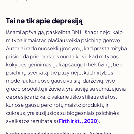
Tai ne tik apie depresiją
Išsami apžvalga, paskelbta
BMJ
, išnagrinėjo, kaip
mityba ir maistas plačiau veikia psichinę gerovę.
Autoriai rado nuoseklių įrodymų, kad prasta mityba
prisideda prie prastos nuotaikos ir kad mitybos
kokybės gerinimas gali apsaugoti tiek fizinę, tiek
psichinę sveikatą. Jie pažymėjo, kad mitybos
modeliai, kuriuose gausu vaisių, daržovių, viso
grūdo produktų ir žuvies, yra susiję su sumažėjusia
depresijos rizika, o vakarietiško stiliaus dietos,
kuriose gausu perdirbtų maisto produktų ir
cukraus, yra susijusios su blogesniais psichinės
sveikatos rezultatais (
Firth ir kt., 2020
).
Nerimas pasakoja panašią istoriją. Apžvalga,