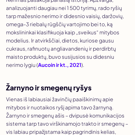
analizuojanti daugiau nei 1 500 tyrimų, rado ryšių
tarp mažesnio nerimo ir didesnio vaisių, daržovių,
omega-3 riebalų rūgščių vartojimo bei to, ką
mokslininkai klasifikuoja kaip „sveikus“ mitybos
modelius. Ir atvirkščiai, dietos, kuriose gausu
cukraus, rafinuotų angliavandenių ir perdirbtų
maisto produktų, buvo susijusios su didesniu
nerimo lygiu (
Aucoin ir kt., 2021
).
Žarnyno ir smegenų ryšys
Vienas iš labiausiai žavinčių paaiškinimų apie
mitybos ir nuotaikos ryšį apima tavo žarnyną.
Žarnyno ir smegenų ašis – dvipusė komunikacijos
sistema tarp tavo virškinamojo trakto ir smegenų –
vis labiau pripažįstama kaip pagrindinis kelias,