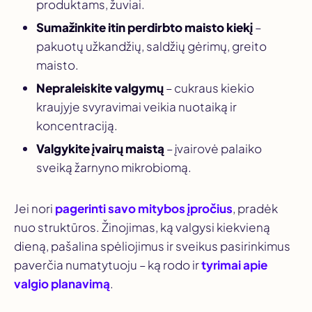
produktams, žuviai.
Sumažinkite itin perdirbto maisto kiekį
–
pakuotų užkandžių, saldžių gėrimų, greito
maisto.
Nepraleiskite valgymų
– cukraus kiekio
kraujyje svyravimai veikia nuotaiką ir
koncentraciją.
Valgykite įvairų maistą
– įvairovė palaiko
sveiką žarnyno mikrobiomą.
Jei nori
pagerinti savo mitybos įpročius
, pradėk
nuo struktūros. Žinojimas, ką valgysi kiekvieną
dieną, pašalina spėliojimus ir sveikus pasirinkimus
paverčia numatytuoju – ką rodo ir
tyrimai apie
valgio planavimą
.