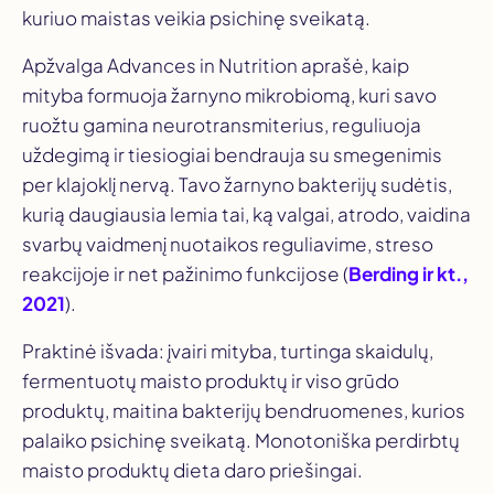
kuriuo maistas veikia psichinę sveikatą.
Apžvalga
Advances in Nutrition
aprašė, kaip
mityba formuoja žarnyno mikrobiomą, kuri savo
ruožtu gamina neurotransmiterius, reguliuoja
uždegimą ir tiesiogiai bendrauja su smegenimis
per klajoklį nervą. Tavo žarnyno bakterijų sudėtis,
kurią daugiausia lemia tai, ką valgai, atrodo, vaidina
svarbų vaidmenį nuotaikos reguliavime, streso
reakcijoje ir net pažinimo funkcijose (
Berding ir kt.,
2021
).
Praktinė išvada: įvairi mityba, turtinga skaidulų,
fermentuotų maisto produktų ir viso grūdo
produktų, maitina bakterijų bendruomenes, kurios
palaiko psichinę sveikatą. Monotoniška perdirbtų
maisto produktų dieta daro priešingai.