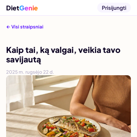
Diet
Genie
Prisijungti
← Visi straipsniai
Kaip tai, ką valgai, veikia tavo
savijautą
2025 m. rugsėjo 22 d.