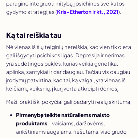
paragino integruoti mitybą į psichinės sveikatos
gydymo strategijas (
Kris-Etherton ir kt., 2021
).
Ką tai reiškia tau
Nė vienas iš šių teiginių nereiškia, kad vien tik dieta
gali išgydyti psichikos ligas. Depresija ir nerimas
yra sudėtingos būklės, kurias veikia genetika,
aplinka, santykiai ir dar daugiau. Tačiau vis daugiau
įrodymų patvirtina, kad tai, ką valgai, yra vienas iš
keičiamų veiksnių, į kurį verta atkreipti dėmesį.
Maži, praktiški pokyčiai gali padaryti realų skirtumą:
Pirmenybę teikite natūraliems maisto
produktams
– vaisiams, daržovėms,
ankštiniams augalams, riešutams, viso grūdo