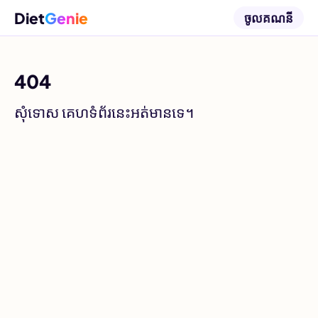
Diet
Genie
ចូលគណនី
404
សុំទោស គេហទំព័រនេះអត់មានទេ។