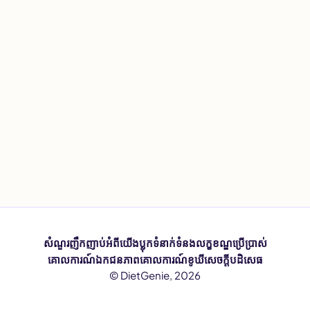
សំណួរញឹកញាប់
អំពីយើង
ប្លុក
ទំនាក់ទំនង
លក្ខខណ្ឌប្រើប្រាស់
គោលការណ៍ឯកជនភាព
គោលការណ៍ខូឃី
សេចក្តីបដិសេធ
© DietGenie, 2026