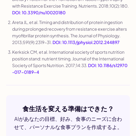
with Resistance Exercise Training.
Nutrients
. 2018;10(2):180.
DOI: 10.3390/nu10020180
Areta JL, et al. Timing and distribution of protein ingestion
during prolonged recovery from resistance exercise alters
myofibrillar protein synthesis.
The Journal of Physiology
.
2013;591(9):2319-31.
DOI: 10.1113/jphysiol.2012.244897
Kerksick CM, et al. International society of sports nutrition
position stand: nutrient timing.
Journal of the International
Society of Sports Nutrition
. 2017;14:33.
DOI: 10.1186/s12970
-017-0189-4
食生活を変える準備はできた？
AIがあなたの目標、好み、食事のニーズに合わ
せて、パーソナルな食事プランを作成するよ。