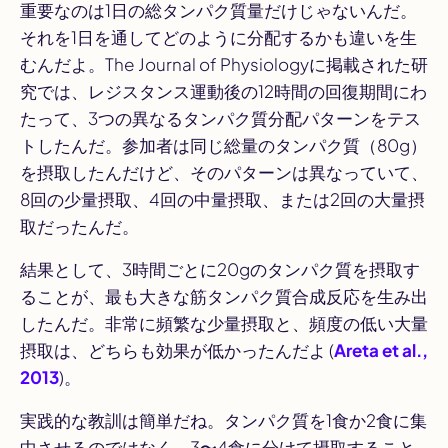
重要なのは1日の総タンパク質量だけじゃないんだ。
それを1日を通してどのように分配するかも違いを生
むんだよ。
The Journal of Physiology
に掲載された研
究では、レジスタンス運動後の12時間の回復期間にわ
たって、3つの異なるタンパク質分配パターンをテス
トしたんだ。参加者は同じ総量のタンパク質（80g）
を摂取したんだけど、そのパターンは異なっていて、
8回の少量摂取、4回の中量摂取、または2回の大量摂
取だったんだ。
結果として、3時間ごとに20gのタンパク質を摂取す
ることが、最も大きな筋タンパク質合成反応を生み出
したんだ。非常に頻繁な少量摂取と、頻度の低い大量
摂取は、どちらも効果が低かったんだよ (
Areta et al.,
2013
)。
実践的な教訓は簡単だね。タンパク質を1食か2食に集
中させるのではなく、3〜4食に分けて摂取すること