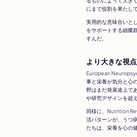
るものによって大き
にまで役割を果たして
実用的な意味合いと
をサポートする細菌
すんだ。
より大きな視点
European Neuropsy
事と栄養が気分と心
野はまだ発展途上で
や研究デザインを超え
同様に、
Nutrition R
活パターンが、うつ
たちは、栄養を心の健