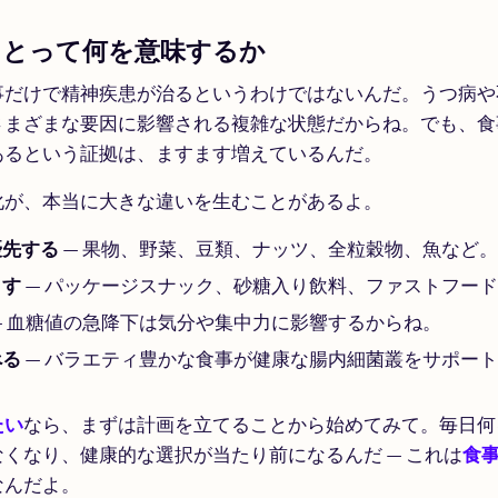
にとって何を意味するか
事だけで精神疾患が治るというわけではないんだ。うつ病や
さまざまな要因に影響される複雑な状態だからね。でも、食
あるという証拠は、ますます増えているんだ。
化が、本当に大きな違いを生むことがあるよ。
優先する
— 果物、野菜、豆類、ナッツ、全粒穀物、魚など。
らす
— パッケージスナック、砂糖入り飲料、ファストフー
— 血糖値の急降下は気分や集中力に影響するからね。
べる
— バラエティ豊かな食事が健康な腸内細菌叢をサポー
たい
なら、まずは計画を立てることから始めてみて。毎日何
くなり、健康的な選択が当たり前になるんだ — これは
食
なんだよ。