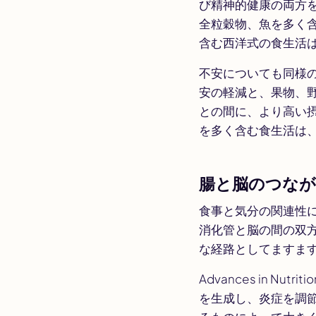
び精神的健康の両方
全粒穀物、魚を多く
含む西洋式の食生活は
不安についても同様の
安の軽減と、果物、
との間に、より高い
を多く含む食生活は、
腸と脳のつな
食事と気分の関連性
消化管と脳の間の双方
な経路としてますま
Advances in Nutritio
を生成し、炎症を調