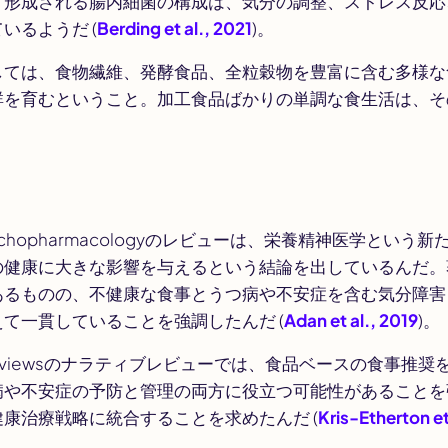
く形成される腸内細菌の構成は、気分の調整、ストレス反応
いるようだ (
Berding et al., 2021
)。
しては、食物繊維、発酵食品、全粒穀物を豊富に含む多様な
群を育むということ。加工食品ばかりの単調な食生活は、そ
chopharmacology
のレビューは、栄養精神医学という新
の健康に大きな影響を与えるという結論を出しているんだ。
あるものの、不健康な食事とうつ病や不安症を含む気分障害
て一貫していることを強調したんだ (
Adan et al., 2019
)。
eviews
のナラティブレビューでは、食品ベースの食事推奨
病や不安症の予防と管理の両方に役立つ可能性があることを
康治療戦略に統合することを求めたんだ (
Kris-Etherton et