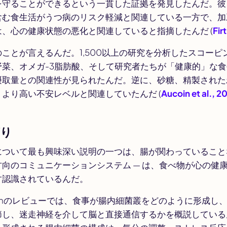
を守ることができるという一貫した証拠を発見したんだ。彼
含む食生活がうつ病のリスク軽減と関連している一方で、加
、心の健康状態の悪化と関連していると指摘したんだ (
Fir
ことが言えるんだ。1,500以上の研究を分析したスコーピ
野菜、オメガ-3脂肪酸、そして研究者たちが「健康的」な
摂取量との関連性が見られたんだ。逆に、砂糖、精製された
より高い不安レベルと関連していたんだ (
Aucoin et al., 2
がり
について最も興味深い説明の一つは、腸が関わっていること
向のコミュニケーションシステム — は、食べ物が心の健
す認識されているんだ。
n
のレビューでは、食事が腸内細菌叢をどのように形成し
節し、迷走神経を介して脳と直接通信するかを概説している