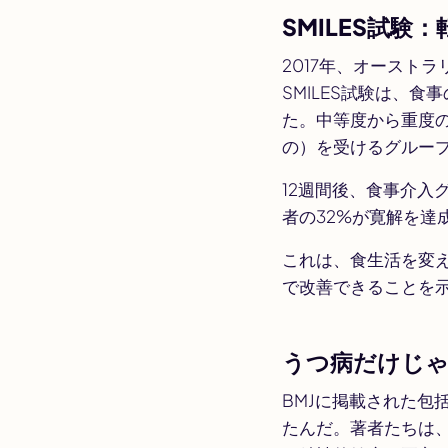
SMILES試験
2017年、オースト
SMILES試験は、
た。中等度から重度
の）を受けるグルー
12週間後、食事介
者の32%が寛解を達
これは、食生活を変
で改善できることを
うつ病だけじ
BMJ
に掲載された包
たんだ。著者たちは