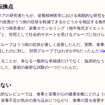
：転換点
ラリアの研究者たちが、栄養精神医学における画期的な研究
食事の改善がうつ病の症状を軽減できるかどうかを検証する無
のうつ病患者が、栄養カウンセリング（地中海式ダイエット
プと、対照として社会的サポートを受けるグループに分けら
入グループはうつ病の症状が著しく改善したんだ。実際、食
成したのに対し、対照グループではわずか8%だったんだ (
Ja
えることが、単なる一般的な幸福感だけでなく、臨床的なう
示した、最初の厳密な試験の一つだったんだ。
ゃない
括的なレビューでは、食事と栄養が心の健康全般にどのよう
、栄養不足が気分の落ち込みにつながり、食事の質を改善す