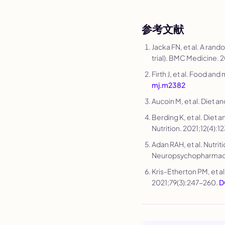
参考文献
Jacka FN, et al. A rand
trial).
BMC Medicine
. 
Firth J, et al. Food an
mj.m2382
Aucoin M, et al. Diet a
Berding K, et al. Diet
Nutrition
. 2021;12(4):
Adan RAH, et al. Nutri
Neuropsychopharmac
Kris-Etherton PM, et al
2021;79(3):247-260.
D