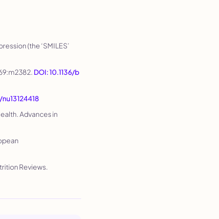
epression (the ‘SMILES’
369:m2382.
DOI: 10.1136/b
/nu13124418
Health.
Advances in
opean
trition Reviews
.