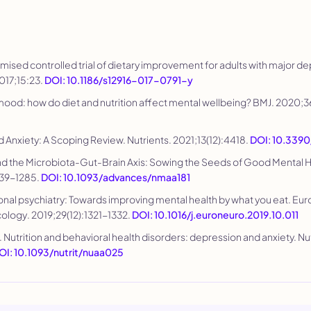
omised controlled trial of dietary improvement for adults with major d
2017;15:23.
DOI: 10.1186/s12916-017-0791-y
d mood: how do diet and nutrition affect mental wellbeing?
BMJ
. 2020;
nd Anxiety: A Scoping Review.
Nutrients
. 2021;13(12):4418.
DOI: 10.3390
 and the Microbiota-Gut-Brain Axis: Sowing the Seeds of Good Mental 
1239-1285.
DOI: 10.1093/advances/nmaa181
tional psychiatry: Towards improving mental health by what you eat.
Eur
ology
. 2019;29(12):1321-1332.
DOI: 10.1016/j.euroneuro.2019.10.011
. Nutrition and behavioral health disorders: depression and anxiety.
Nu
OI: 10.1093/nutrit/nuaa025