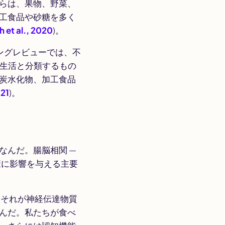
らは、果物、野菜、
工食品や砂糖を多く
th et al., 2020
)。
ングレビューでは、不
食生活と分類するもの
炭水化物、加工食品
021
)。
なんだ。腸脳相関 —
康に影響を与える主要
、それが神経伝達物質
んだ。私たちが食べ