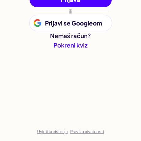
ili
Prijavi se Googleom
Nemaš račun?
Pokreni kviz
Uvjeti korištenja
·
Pravila privatnosti