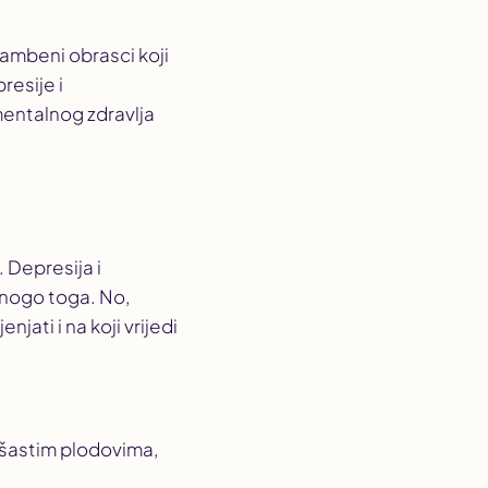
rambeni obrasci koji
resije i
 mentalnog zdravlja
 Depresija i
mnogo toga. No,
jati i na koji vrijedi
šastim plodovima,