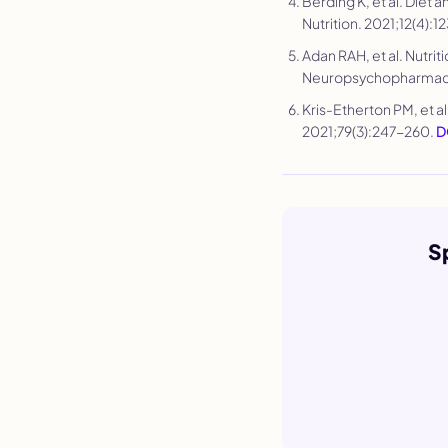
Berding K, et al. Diet
Nutrition
. 2021;12(4):
Adan RAH, et al. Nutri
Neuropsychopharmac
Kris-Etherton PM, et al
2021;79(3):247-260.
D
S