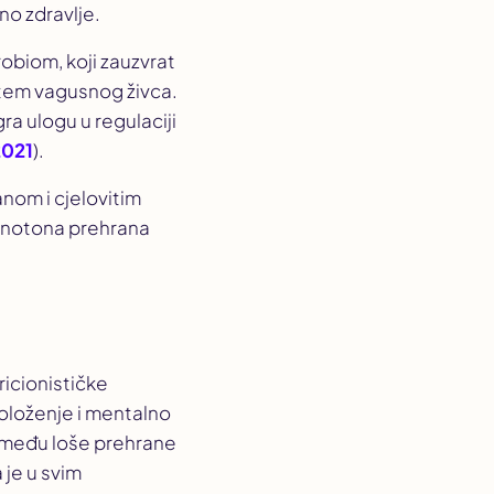
no zdravlje.
robiom, koji zauzvrat
utem vagusnog živca.
gra ulogu u regulaciji
2021
).
nom i cjelovitim
Monotona prehrana
icionističke
spoloženje i mentalno
 između loše prehrane
 je u svim