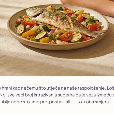
o hrani kao nečemu što utječe na naše raspoloženje. Loš
No, sve veći broj istraživanja sugerira da je veza između 
ublja nego što smo pretpostavljali — i to u oba smjera.