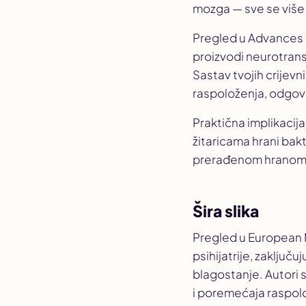
mozga — sve se više 
Pregled u
Advances i
proizvodi neurotrans
Sastav tvojih crijevni
raspoloženja, odgovor
Praktična implikacij
žitaricama hrani bak
prerađenom hranom 
Šira slika
Pregled u
European
psihijatrije, zaključ
blagostanje. Autori s
i poremećaja raspolo