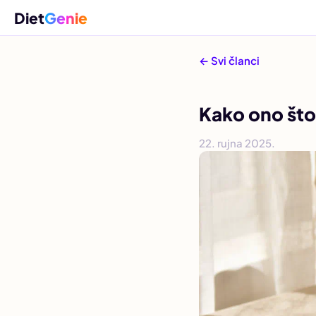
Diet
Genie
← Svi članci
Kako ono što
22. rujna 2025.