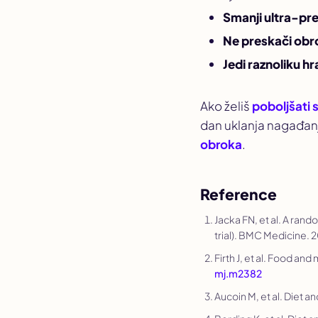
Smanji ultra-pr
Ne preskači obr
Jedi raznoliku h
Ako želiš
poboljšati
dan uklanja nagađanj
obroka
.
Reference
Jacka FN, et al. A rand
trial).
BMC Medicine
. 
Firth J, et al. Food an
mj.m2382
Aucoin M, et al. Diet a