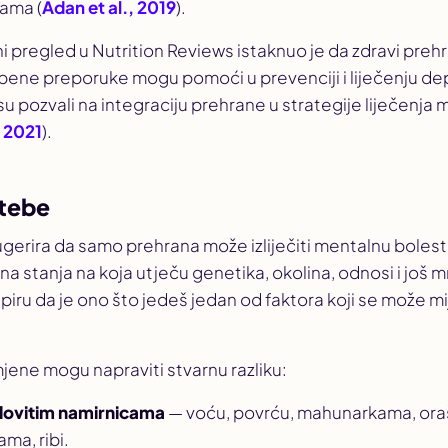
jama (
Adan et al., 2019
).
ni pregled u
Nutrition Reviews
istaknuo je da zdravi preh
ene preporuke mogu pomoći u prevenciji i liječenju dep
su pozvali na integraciju prehrane u strategije liječenja
, 2021
).
 tebe
gerira da samo prehrana može izliječiti mentalnu bolest.
na stanja na koja utječu genetika, okolina, odnosi i još 
iru da je ono što jedeš jedan od faktora koji se može mijen
jene mogu napraviti stvarnu razliku:
elovitim namirnicama
— voću, povrću, mahunarkama, ora
ama, ribi.