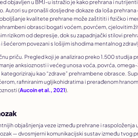
ed objavljen u
BMJ
-u istražio je kako prehrana i nutrijen
. Autori su pronašli dosljedne dokaze da loša prehrana
boljšanje kvalitete prehrane može zaštititi i fizičko i me
 prehrambeni obrasci bogati voćem, povrćem, cjelovitim ži
m rizikom od depresije, dok su zapadnjački stilovi preh
 šećerom povezani s lošijim ishodima mentalnog zdravlj
čnu priču. Pregled koji je analizirao preko 1.500 studija 
anje anksioznosti i većeg unosa voća, povrća, omega-3 
či kategoriziraju kao “zdrave” prehrambene obrasce. Su
rom, rafiniranim ugljikohidratima i prerađenom hranom 
oznosti (
Aucoin et al., 2021
).
mozak
tnijih objašnjenja veze između prehrane i raspoloženja u
mozak — dvosmjerni komunikacijski sustav između tvog p