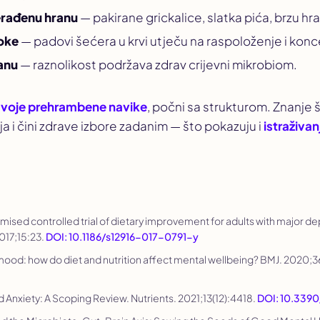
erađenu hranu
— pakirane grickalice, slatka pića, brzu hr
oke
— padovi šećera u krvi utječu na raspoloženje i konc
ranu
— raznolikost podržava zdrav crijevni mikrobiom.
 svoje prehrambene navike
, počni sa strukturom. Znanje š
a i čini zdrave izbore zadanim — što pokazuju i
istraživan
omised controlled trial of dietary improvement for adults with major d
2017;15:23.
DOI: 10.1186/s12916-017-0791-y
d mood: how do diet and nutrition affect mental wellbeing?
BMJ
. 2020;
nd Anxiety: A Scoping Review.
Nutrients
. 2021;13(12):4418.
DOI: 10.3390