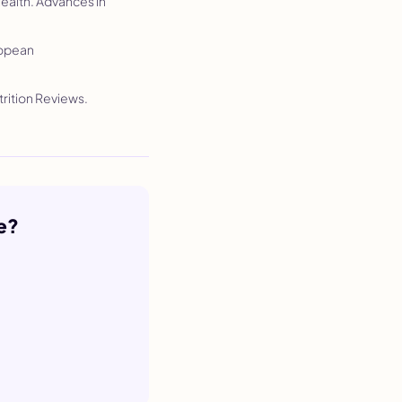
Health.
Advances in
opean
trition Reviews
.
e?