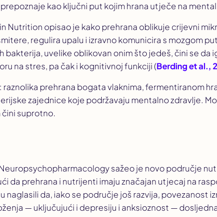
prepoznaje kao ključni put kojim hrana utječe na mental
n Nutrition
opisao je kako prehrana oblikuje crijevni mik
mitere, regulira upalu i izravno komunicira s mozgom p
h bakterija, uvelike oblikovan onim što jedeš, čini se da i
u na stres, pa čak i kognitivnoj funkciji (
Berding et al., 
a: raznolika prehrana bogata vlaknima, fermentiranom hra
terijske zajednice koje podržavaju mentalno zdravlje. 
čini suprotno.
 Neuropsychopharmacology
sažeo je novo područje nutr
ujući da prehrana i nutrijenti imaju značajan utjecaj na ra
u naglasili da, iako se područje još razvija, povezanost
ženja — uključujući i depresiju i anksioznost — dosljedna