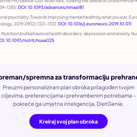
 and the Microbiota-Gut-Brain Axis: Sowing the Seeds of Good Mental 
1239-1285.
DOI: 10.1093/advances/nmaa181
tional psychiatry: Towards improving mental health by what you eat.
Eur
ology
. 2019;29(12):1321-1332.
DOI: 10.1016/j.euroneuro.2019.10.011
. Nutrition and behavioral health disorders: depression and anxiety.
Nu
OI: 10.1093/nutrit/nuaa025
preman/spremna za transformaciju prehran
Preuzmi personalizirani plan obroka prilagođen tvojim
ciljevima, preferencijama i prehrambenim potrebama –
pokreće ga umjetna inteligencija, DietGenie.
Kreiraj svoj plan obroka