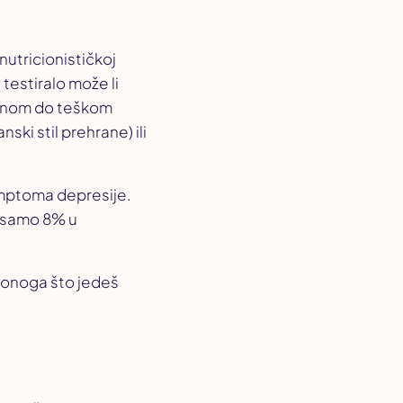
 nutricionističkoj
 testiralo može li
renom do teškom
ski stil prehrane) ili
imptoma depresije.
a samo 8% u
a onoga što jedeš