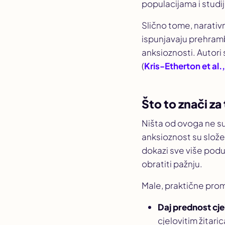
populacijama i studi
Slično tome, narativ
ispunjavaju prehramb
anksioznosti. Autori 
(
Kris-Etherton et al.
Što to znači za
Ništa od ovoga ne su
anksioznost su slože
dokazi sve više podup
obratiti pažnju.
Male, praktične prom
Daj prednost cj
cjelovitim žitaric