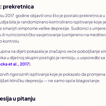
: prekretnica
i su 2017. godine objavili ono što je postalo prekretnica u
tudija bila je randomizirano kontrolirano ispitivanje koje je
e smanjiti simptome velike depresije. Sudionici s umje
 ili nutricionističko savjetovanje (usmjereno na mediteran
o kontrolu.
upina na dijeti pokazala je značajno veće poboljšanje s
ka u dijetnoj skupini postiglo je remisiju, u usporedbi s
acka et al., 2017
).
 prvih rigoroznih ispitivanja koje je pokazalo da promjen
jšati kliničku depresiju — ne samo opće blagostanje.
sija u pitanju