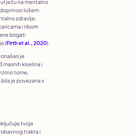
ti utječu na mentalno
 doprinosi lošem
ntalno zdravlje.
taricama i ribom
rane bogati
a (
Firth et al., 2020
).
pronašao je
masnih kiselina i
protno tome,
bila je povezana s
ključuje tvoja
robavnog trakta i