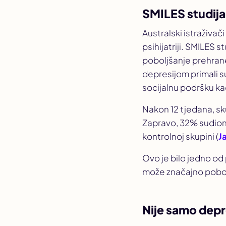
SMILES studija
Australski istraživač
psihijatriji. SMILES s
poboljšanje prehran
depresijom primali su
socijalnu podršku ka
Nakon 12 tjedana, sk
Zapravo, 32% sudioni
kontrolnoj skupini (
J
Ovo je bilo jedno od
može značajno pobol
Nije samo depre