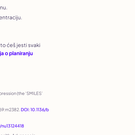
anu.
entraciju.
to ćeš jesti svaki
ja o planiranju
epression (the ‘SMILES’
369:m2382.
DOI: 10.1136/b
/nu13124418