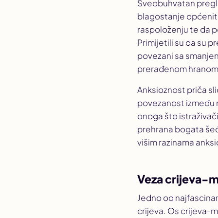
Sveobuhvatan pregl
blagostanje općenito
raspoloženju te da po
Primijetili su da su
povezani sa smanjeni
prerađenom hranom i
Anksioznost priča sli
povezanost između m
onoga što istraživa
prehrana bogata šeće
višim razinama anksi
Veza crijeva-
Jedno od najfascinan
crijeva. Os crijeva-