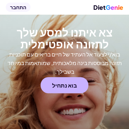
Diet
Genie
התחבר
צא איתנו למסע שלך
לתזונה אופטימלית
בוא/י לצעוד אל העתיד של חיים בריאים עם תוכניות
תזונה מבוססות בינה מלאכותית, שמותאמות במיוחד
בשבילך.
בוא נתחיל