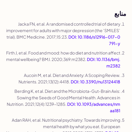
منابع
Jacka FN, et al. A randomised controlled trial of dietary
improvement for adults with major depression (the ‘SMILES’
trial).
BMC Medicine
. 2017;15:23.
DOI: 10.1186/s12916-017-0
791-y
Firth J, et al. Food and mood: how do diet and nutrition affect
mental wellbeing?
BMJ
. 2020;369:m2382.
DOI: 10.1136/bmj.
m2382
Aucoin M, et al. Diet and Anxiety: A Scoping Review.
Nutrients
. 2021;13(12):4418.
DOI: 10.3390/nu13124418
Berding K, et al. Diet and the Microbiota-Gut-Brain Axis:
Sowing the Seeds of Good Mental Health.
Advances in
Nutrition
. 2021;12(4):1239-1285.
DOI: 10.1093/advances/nm
aa181
Adan RAH, et al. Nutritional psychiatry: Towards improving
mental health by what you eat.
European