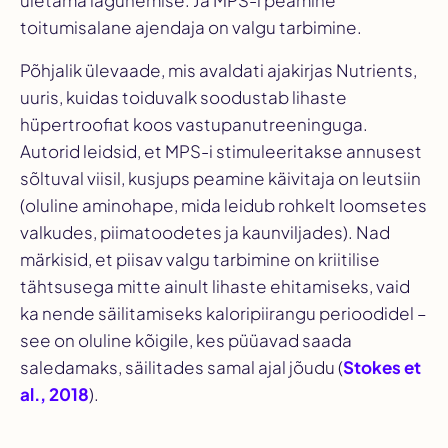
ületama lagunemise. Ja MPS-i peamine
toitumisalane ajendaja on valgu tarbimine.
Põhjalik ülevaade, mis avaldati ajakirjas
Nutrients
,
uuris, kuidas toiduvalk soodustab lihaste
hüpertroofiat koos vastupanutreeninguga.
Autorid leidsid, et MPS-i stimuleeritakse annusest
sõltuval viisil, kusjups peamine käivitaja on leutsiin
(oluline aminohape, mida leidub rohkelt loomsetes
valkudes, piimatoodetes ja kaunviljades). Nad
märkisid, et piisav valgu tarbimine on kriitilise
tähtsusega mitte ainult lihaste ehitamiseks, vaid
ka nende säilitamiseks kaloripiirangu perioodidel –
see on oluline kõigile, kes püüavad saada
saledamaks, säilitades samal ajal jõudu (
Stokes et
al., 2018
).