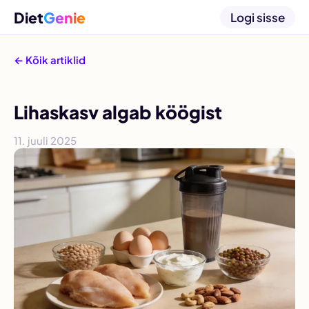
Diet
Genie
Logi sisse
← Kõik artiklid
Lihaskasv algab köögist
11. juuli 2025