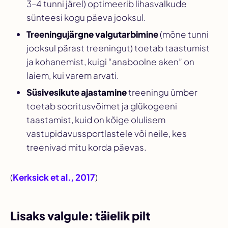
3–4 tunni järel) optimeerib lihasvalkude
sünteesi kogu päeva jooksul.
Treeningujärgne valgutarbimine
(mõne tunni
jooksul pärast treeningut) toetab taastumist
ja kohanemist, kuigi “anaboolne aken” on
laiem, kui varem arvati.
Süsivesikute ajastamine
treeningu ümber
toetab sooritusvõimet ja glükogeeni
taastamist, kuid on kõige olulisem
vastupidavussportlastele või neile, kes
treenivad mitu korda päevas.
(
Kerksick et al., 2017
)
Lisaks valgule: täielik pilt