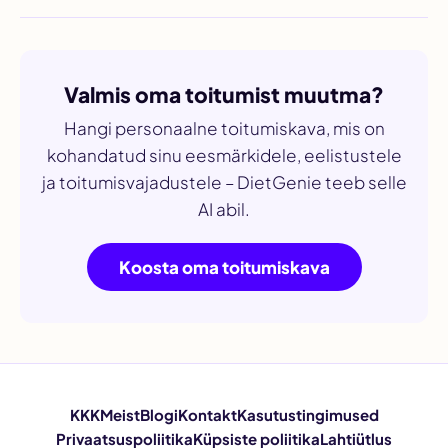
Valmis oma toitumist muutma?
Hangi personaalne toitumiskava, mis on
kohandatud sinu eesmärkidele, eelistustele
ja toitumisvajadustele – DietGenie teeb selle
AI abil.
Koosta oma toitumiskava
KKK
Meist
Blogi
Kontakt
Kasutustingimused
Privaatsuspoliitika
Küpsiste poliitika
Lahtiütlus