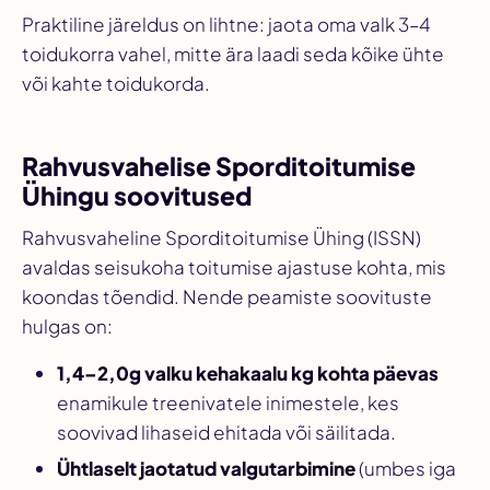
Praktiline järeldus on lihtne: jaota oma valk 3–4
toidukorra vahel, mitte ära laadi seda kõike ühte
või kahte toidukorda.
Rahvusvahelise Sporditoitumise
Ühingu soovitused
Rahvusvaheline Sporditoitumise Ühing (ISSN)
avaldas seisukoha toitumise ajastuse kohta, mis
koondas tõendid. Nende peamiste soovituste
hulgas on:
1,4–2,0g valku kehakaalu kg kohta päevas
enamikule treenivatele inimestele, kes
soovivad lihaseid ehitada või säilitada.
Ühtlaselt jaotatud valgutarbimine
(umbes iga