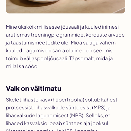
Mine ükskõik millisesse jõusaali ja kuuled inimesi
arutlemas treeningprogrammide, korduste arvude
ja taastumismeetodite üle. Mida sa aga vähem
kuuled – aga mis on sama oluline – on see, mis
toimub väljaspool jõusaali. Täpsemalt, mida ja
millal sa sööd.
Valk on vältimatu
Skeletilihaste kasv (hüpertroofia) sõltub kahest
protsessist: lihasvalkude sünteesist (MPS) ja
lihasvalkude lagunemisest (MPB). Selleks, et
lihased kasvaksid, peab süntees aja jooksul