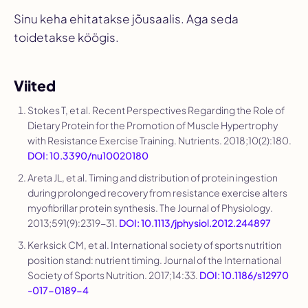
Sinu keha ehitatakse jõusaalis. Aga seda
toidetakse köögis.
Viited
Stokes T, et al. Recent Perspectives Regarding the Role of
Dietary Protein for the Promotion of Muscle Hypertrophy
with Resistance Exercise Training.
Nutrients
. 2018;10(2):180.
DOI: 10.3390/nu10020180
Areta JL, et al. Timing and distribution of protein ingestion
during prolonged recovery from resistance exercise alters
myofibrillar protein synthesis.
The Journal of Physiology
.
2013;591(9):2319-31.
DOI: 10.1113/jphysiol.2012.244897
Kerksick CM, et al. International society of sports nutrition
position stand: nutrient timing.
Journal of the International
Society of Sports Nutrition
. 2017;14:33.
DOI: 10.1186/s12970
-017-0189-4