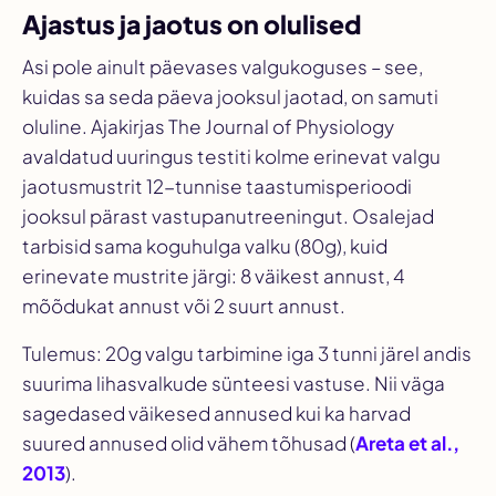
Ajastus ja jaotus on olulised
Asi pole ainult päevases valgukoguses – see,
kuidas sa seda päeva jooksul jaotad, on samuti
oluline. Ajakirjas
The Journal of Physiology
avaldatud uuringus testiti kolme erinevat valgu
jaotusmustrit 12-tunnise taastumisperioodi
jooksul pärast vastupanutreeningut. Osalejad
tarbisid sama koguhulga valku (80g), kuid
erinevate mustrite järgi: 8 väikest annust, 4
mõõdukat annust või 2 suurt annust.
Tulemus: 20g valgu tarbimine iga 3 tunni järel andis
suurima lihasvalkude sünteesi vastuse. Nii väga
sagedased väikesed annused kui ka harvad
suured annused olid vähem tõhusad (
Areta et al.,
2013
).