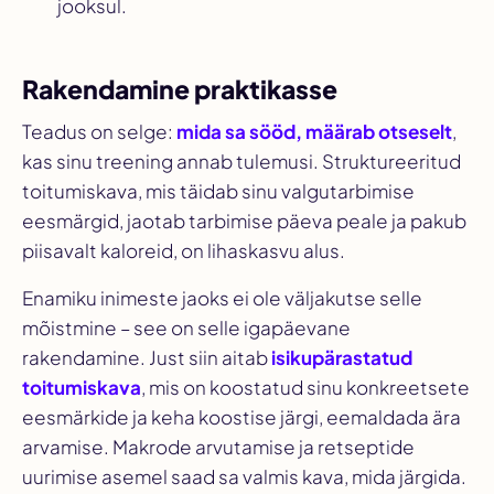
jooksul.
Rakendamine praktikasse
Teadus on selge:
mida sa sööd, määrab otseselt
,
kas sinu treening annab tulemusi. Struktureeritud
toitumiskava, mis täidab sinu valgutarbimise
eesmärgid, jaotab tarbimise päeva peale ja pakub
piisavalt kaloreid, on lihaskasvu alus.
Enamiku inimeste jaoks ei ole väljakutse selle
mõistmine – see on selle igapäevane
rakendamine. Just siin aitab
isikupärastatud
toitumiskava
, mis on koostatud sinu konkreetsete
eesmärkide ja keha koostise järgi, eemaldada ära
arvamise. Makrode arvutamise ja retseptide
uurimise asemel saad sa valmis kava, mida järgida.