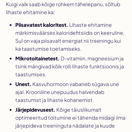
Kuigi valk saab kõige rohkem tähelepanu, sõltub
lihaste ehitamine ka:
Piisavatest kaloritest.
Lihaste ehitamine
märkimisväärses kaloridefitsiidis on keeruline.
Sul on vaja piisavalt energiat nii treeningu kui
ka taastumise toetamiseks.
Mikrotoitainetest.
D-vitamiin, magneesium ja
tsink mängivad kõik rolli lihaste funktsioonis ja
taastumises.
Unest.
Kasvuhormoon vabaneb sügava une
ajal. Krooniline unepuudus halvendab
taastumist ja lihaste kohanemist.
Järjepidevusest.
Kõige täiuslikumalt
optimeeritud toitumine ei tähenda midagi ilma
järjepideva treeninguta nädalate ja kuude