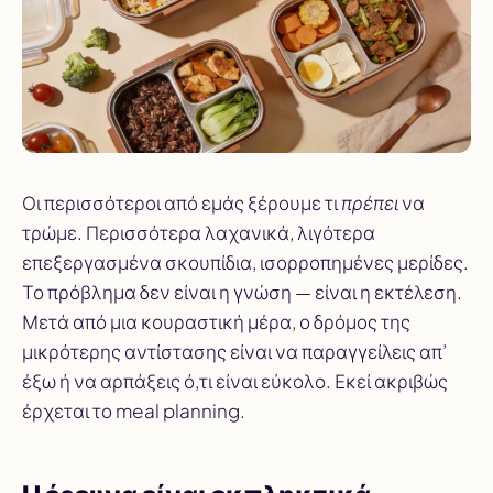
Οι περισσότεροι από εμάς ξέρουμε τι
πρέπει
να
τρώμε. Περισσότερα λαχανικά, λιγότερα
επεξεργασμένα σκουπίδια, ισορροπημένες μερίδες.
Το πρόβλημα δεν είναι η γνώση — είναι η εκτέλεση.
Μετά από μια κουραστική μέρα, ο δρόμος της
μικρότερης αντίστασης είναι να παραγγείλεις απ’
έξω ή να αρπάξεις ό,τι είναι εύκολο. Εκεί ακριβώς
έρχεται το meal planning.