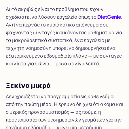
Αυτό ακριβώς είναι το πρόβλημα που έχουν
σχεδιαστεί να λύσουν εργαλεία όπως το
DietGenie
.
Αντί να περνάς το κυριακάτικο απόγευμά σου
ψάχνοντας συνταγές και κάνοντας μαθηματικά για
τα μακροθρεπτικά συστατικά, ένα εργαλείο με
τεχνητή νοημοσύνη μπορεί να δημιουργήσει ένα
εξατομικευμένο εβδομαδιαίο πλάνο — με συνταγές
και λίστα για ψώνια — μέσα σε λίγα λεπτά.
Ξεκίνα μικρά
Δεν χρειάζεται να προγραμματίσεις κάθε γεύμα
από την πρώτη μέρα. Η έρευνα δείχνει ότι ακόμα και
ο μερικός προγραμματισμός — ας πούμε, η
προετοιμασία των μεσημεριανών γευμάτων για την
εργάσιμη εβδομάδα — κάνει μια μετρήσιμη