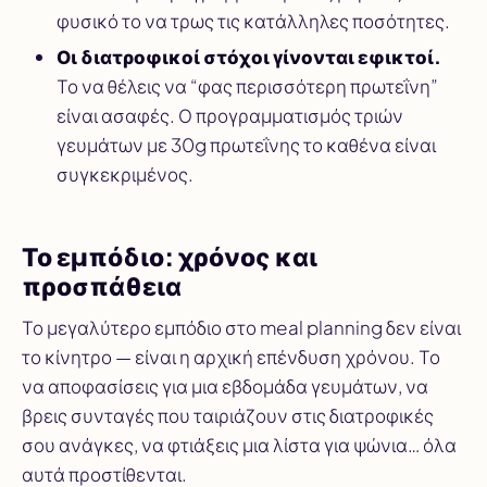
φυσικό το να τρως τις κατάλληλες ποσότητες.
Οι διατροφικοί στόχοι γίνονται εφικτοί.
Το να θέλεις να “φας περισσότερη πρωτεΐνη”
είναι ασαφές. Ο προγραμματισμός τριών
γευμάτων με 30g πρωτεΐνης το καθένα είναι
συγκεκριμένος.
Το εμπόδιο: χρόνος και
προσπάθεια
Το μεγαλύτερο εμπόδιο στο meal planning δεν είναι
το κίνητρο — είναι η αρχική επένδυση χρόνου. Το
να αποφασίσεις για μια εβδομάδα γευμάτων, να
βρεις συνταγές που ταιριάζουν στις διατροφικές
σου ανάγκες, να φτιάξεις μια λίστα για ψώνια… όλα
αυτά προστίθενται.