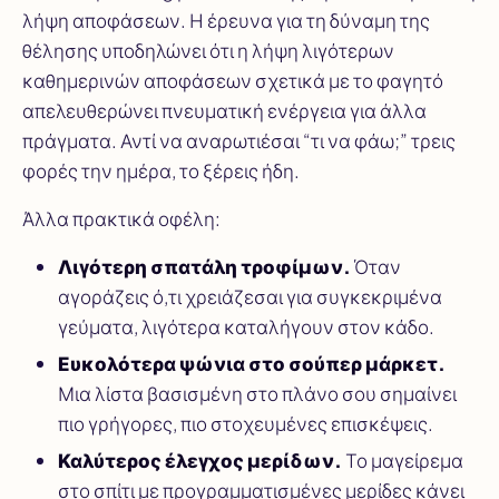
λήψη αποφάσεων. Η έρευνα για τη δύναμη της
θέλησης υποδηλώνει ότι η λήψη λιγότερων
καθημερινών αποφάσεων σχετικά με το φαγητό
απελευθερώνει πνευματική ενέργεια για άλλα
πράγματα. Αντί να αναρωτιέσαι “τι να φάω;” τρεις
φορές την ημέρα, το ξέρεις ήδη.
Άλλα πρακτικά οφέλη:
Λιγότερη σπατάλη τροφίμων.
Όταν
αγοράζεις ό,τι χρειάζεσαι για συγκεκριμένα
γεύματα, λιγότερα καταλήγουν στον κάδο.
Ευκολότερα ψώνια στο σούπερ μάρκετ.
Μια λίστα βασισμένη στο πλάνο σου σημαίνει
πιο γρήγορες, πιο στοχευμένες επισκέψεις.
Καλύτερος έλεγχος μερίδων.
Το μαγείρεμα
στο σπίτι με προγραμματισμένες μερίδες κάνει