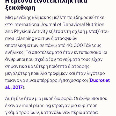
Η έρευνα είναι εκπληκτικά
ξεκάθαρη
Μια μεγάλης κλίμακας μελέτη που δημοσιεύτηκε
στο
International Journal of Behavioral Nutrition
and Physical Activity
εξέτασε τη σχέση μεταξύ του
meal planning και των διατροφικών
αποτελεσμάτων σε πάνω από 40.000 Γάλλους
ενήλικες. Τα αποτελέσματα ήταν εντυπωσιακά: οι
άνθρωποι που σχεδίαζαν τα γεύματά τους είχαν
σημαντικά καλύτερη ποιότητα διατροφής,
μεγαλύτερη ποικιλία τροφίμων και ήταν λιγότερο
πιθανό να είναι υπέρβαροι ή παχύσαρκοι (
Ducrot et
al., 2017
).
Αυτή δεν ήταν μια μικρή διαφορά. Οι άνθρωποι που
έκαναν meal planning έτρωγαν μια ευρύτερη
γκάμα τροφίμων, κατανάλωναν περισσότερα