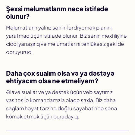
Şəxsi məlumatlarım necə istifadə
olunur?
Məlumatların yalnız sənin fərdi yemək planını
yaratmaq üçün istifadə olunur. Biz sənin məxfiliyinə
ciddi yanaşırıq və məlumatlarını təhlükəsiz şəkildə
qoruyuruq.
Daha çox sualım olsa və ya dəstəyə
ehtiyacım olsa nə etməliyəm?
Əlavə suallar və ya dəstək üçün veb saytımız
vasitəsilə komandamızla əlaqə saxla. Biz daha
sağlam həyat tərzinə doğru səyahətində sənə
kömək etmək üçün buradayıq.