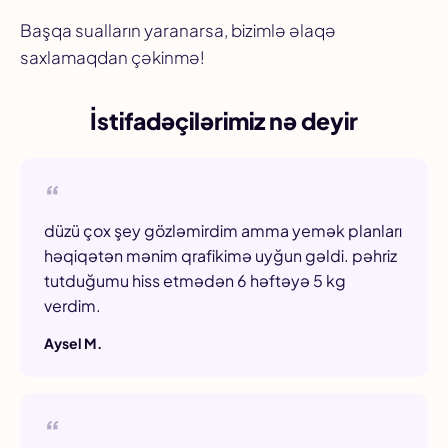
Başqa sualların yaranarsa, bizimlə əlaqə
saxlamaqdan çəkinmə!
İstifadəçilərimiz nə deyir
düzü çox şey gözləmirdim amma yemək planları
həqiqətən mənim qrafikimə uyğun gəldi. pəhriz
tutduğumu hiss etmədən 6 həftəyə 5 kg
verdim.
Aysel M.