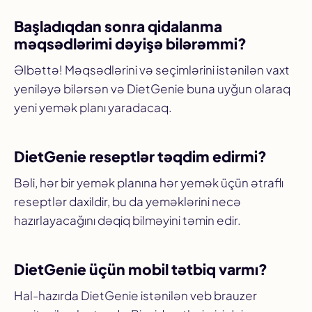
Başladıqdan sonra qidalanma
məqsədlərimi dəyişə bilərəmmi?
Əlbəttə! Məqsədlərini və seçimlərini istənilən vaxt
yeniləyə bilərsən və DietGenie buna uyğun olaraq
yeni yemək planı yaradacaq.
DietGenie reseptlər təqdim edirmi?
Bəli, hər bir yemək planına hər yemək üçün ətraflı
reseptlər daxildir, bu da yeməklərini necə
hazırlayacağını dəqiq bilməyini təmin edir.
DietGenie üçün mobil tətbiq varmı?
Hal-hazırda DietGenie istənilən veb brauzer