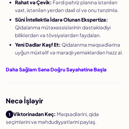
Rahat və Çevik:
Fərdi pəhriz planına istənilən
vaxt, istənilən yerdən daxil ol və onu tənzimlə.
Süni İntellektlə İdarə Olunan Ekspertiza:
Qidalanma mütəxəssislərinin dəstəklədiyi
biliklərdən və tövsiyələrdən faydalan.
Yeni Dadlar Kəşf Et:
Qidalanma məqsədlərinə
uyğun müxtəlif və maraqlı yeməklərdən həzz al.
Daha Sağlam Sənə Doğru Səyahətinə Başla
Necə İşləyir
Viktorinadan Keç:
Məqsədlərini, qida
seçimlərini və məhdudiyyətlərini paylaş.