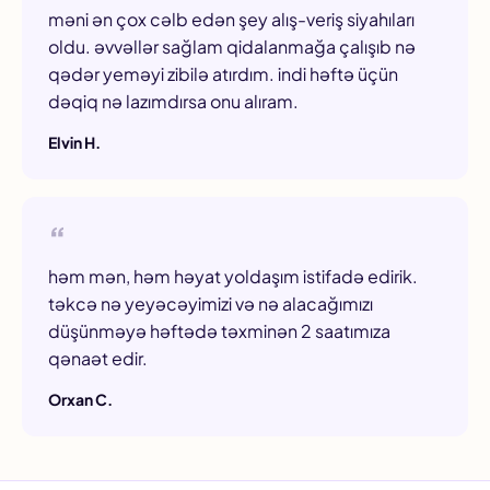
məni ən çox cəlb edən şey alış-veriş siyahıları
oldu. əvvəllər sağlam qidalanmağa çalışıb nə
qədər yeməyi zibilə atırdım. indi həftə üçün
dəqiq nə lazımdırsa onu alıram.
Elvin H.
həm mən, həm həyat yoldaşım istifadə edirik.
təkcə nə yeyəcəyimizi və nə alacağımızı
düşünməyə həftədə təxminən 2 saatımıza
qənaət edir.
Orxan C.