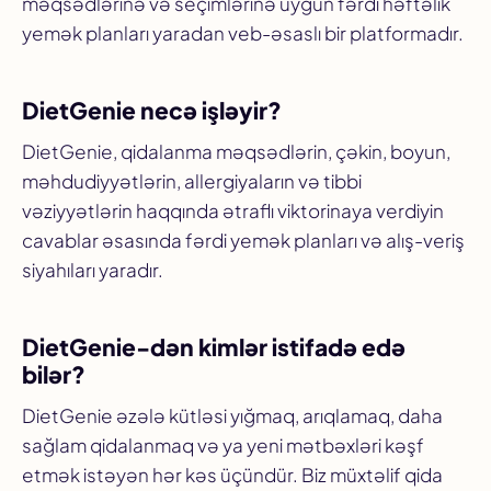
məqsədlərinə və seçimlərinə uyğun fərdi həftəlik
yemək planları yaradan veb-əsaslı bir platformadır.
DietGenie necə işləyir?
DietGenie, qidalanma məqsədlərin, çəkin, boyun,
məhdudiyyətlərin, allergiyaların və tibbi
vəziyyətlərin haqqında ətraflı viktorinaya verdiyin
cavablar əsasında fərdi yemək planları və alış-veriş
siyahıları yaradır.
DietGenie-dən kimlər istifadə edə
bilər?
DietGenie əzələ kütləsi yığmaq, arıqlamaq, daha
sağlam qidalanmaq və ya yeni mətbəxləri kəşf
etmək istəyən hər kəs üçündür. Biz müxtəlif qida