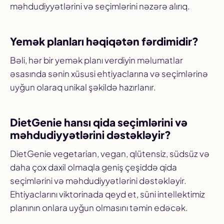
məhdudiyyətlərini və seçimlərini nəzərə alırıq.
Yemək planları həqiqətən fərdimidir?
Bəli, hər bir yemək planı verdiyin məlumatlar
əsasında sənin xüsusi ehtiyaclarına və seçimlərinə
uyğun olaraq unikal şəkildə hazırlanır.
DietGenie hansı qida seçimlərini və
məhdudiyyətlərini dəstəkləyir?
DietGenie vegetarian, vegan, qlütensiz, südsüz və
daha çox daxil olmaqla geniş çeşiddə qida
seçimlərini və məhdudiyyətlərini dəstəkləyir.
Ehtiyaclarını viktorinada qeyd et, süni intellektimiz
planının onlara uyğun olmasını təmin edəcək.