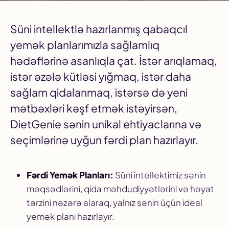
Süni intellektlə hazırlanmış qabaqcıl
yemək planlarımızla sağlamlıq
hədəflərinə asanlıqla çat. İstər arıqlamaq,
istər əzələ kütləsi yığmaq, istər daha
sağlam qidalanmaq, istərsə də yeni
mətbəxləri kəşf etmək istəyirsən,
DietGenie sənin unikal ehtiyaclarına və
seçimlərinə uyğun fərdi plan hazırlayır.
Fərdi Yemək Planları:
Süni intellektimiz sənin
məqsədlərini, qida məhdudiyyətlərini və həyat
tərzini nəzərə alaraq, yalnız sənin üçün ideal
yemək planı hazırlayır.