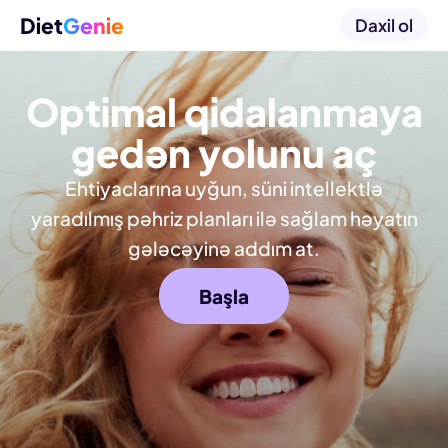
Diet
Genie
Daxil ol
Optimal qidalanmaya
gedən yolunu aç
Ehtiyaclarına uyğun, süni intellektlə
yaradılmış pəhriz planları ilə sağlam həyatın
gələcəyinə addım at.
Başla