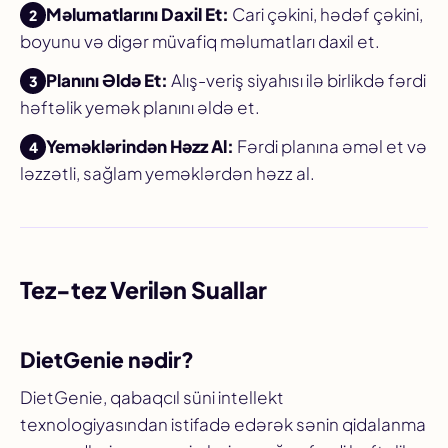
Məlumatlarını Daxil Et:
Cari çəkini, hədəf çəkini,
boyunu və digər müvafiq məlumatları daxil et.
Planını Əldə Et:
Alış-veriş siyahısı ilə birlikdə fərdi
həftəlik yemək planını əldə et.
Yeməklərindən Həzz Al:
Fərdi planına əməl et və
ləzzətli, sağlam yeməklərdən həzz al.
Tez-tez Verilən Suallar
DietGenie nədir?
DietGenie, qabaqcıl süni intellekt
texnologiyasından istifadə edərək sənin qidalanma