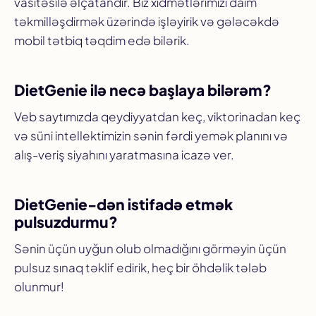
vasitəsilə əlçatandır. Biz xidmətlərimizi daim
təkmilləşdirmək üzərində işləyirik və gələcəkdə
mobil tətbiq təqdim edə bilərik.
DietGenie ilə necə başlaya bilərəm?
Veb saytımızda qeydiyyatdan keç, viktorinadan keç
və süni intellektimizin sənin fərdi yemək planını və
alış-veriş siyahını yaratmasına icazə ver.
DietGenie-dən istifadə etmək
pulsuzdurmu?
Sənin üçün uyğun olub olmadığını görməyin üçün
pulsuz sınaq təklif edirik, heç bir öhdəlik tələb
olunmur!